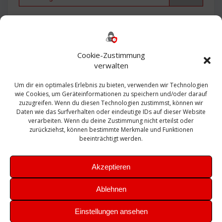
Backup
AD
2013
365
2010
Anmeldung
ESXI
Bautagebuch
ESX
Exchange
HP
Haus
Fritzbox
firewall
Cookie-Zustimmung
Microsoft
kostenlos
Linux
Office
Migration
verwalten
Open Source
Office 365
OSX
Powershell
Outlook
Server
Um dir ein optimales Erlebnis zu bieten, verwenden wir Technologien
Sicherheit
Sanierung
Security
SBS
wie Cookies, um Geräteinformationen zu speichern und/oder darauf
Sophos
SSL
Ubuntu
SIEM
Sicherung
zuzugreifen. Wenn du diesen Technologien zustimmst, können wir
Update
UTM
Veeam
Daten wie das Surfverhalten oder eindeutige IDs auf dieser Website
VCSA
Upgrade
VCenter
verarbeiten. Wenn du deine Zustimmung nicht erteilst oder
Windows
VMWare
VPN
WAZUH
zurückziehst, können bestimmte Merkmale und Funktionen
Zertifikat
beeinträchtigt werden.
Akzeptieren
Ablehnen
© 2026 Leibling.de. Erstellt mit WordPress und dem
Highlight
Einstellungen ansehen
Theme