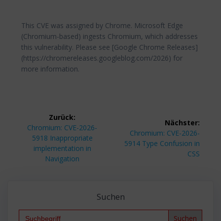
This CVE was assigned by Chrome. Microsoft Edge
(Chromium-based) ingests Chromium, which addresses
this vulnerability. Please see [Google Chrome Releases]
(https://chromereleases.googleblog.com/2026) for
more information.
Beitragsnavigation
Zurück:
Nächster:
Vorheriger
Chromium: CVE-2026-
Nächster
Chromium: CVE-2026-
Beitrag:
5918 Inappropriate
Beitrag:
5914 Type Confusion in
implementation in
CSS
Navigation
Suchen
Search
for: