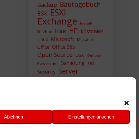
Bautagebuch
Backup
ESXI
ESX
Exchange
firewall
HP
Haus
kostenlos
Fritzbox
Microsoft
Linux
Migration
Office 365
Office
Open Source
OSX
Outlook
Sanierung
Powershell
SBS
Server
Security
Sicherheit
SIEM
Sicherung
Sophos
SSL
Ubuntu
Update
UTM
Upgrade
Veeam
VCSA
VCenter
VMWare
VPN
WAZUH
Ablehnen
Einstellungen ansehen
Windows
Zertifikat