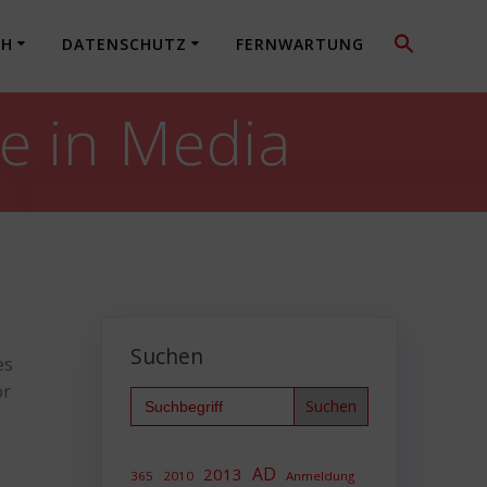
CH
DATENSCHUTZ
FERNWARTUNG
e in Media
Suchen
es
or
Search
for:
AD
2013
365
2010
Anmeldung