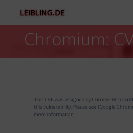
Zum
Inhalt
LEIBLING.DE
springen
Chromium: CV
This CVE was assigned by Chrome. Microsof
this vulnerability. Please see [Google Chro
more information.