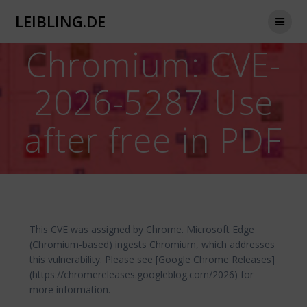
Zum
LEIBLING.DE
Inhalt
springen
Chromium: CVE-
2026-5287 Use
after free in PDF
This CVE was assigned by Chrome. Microsoft Edge
(Chromium-based) ingests Chromium, which addresses
this vulnerability. Please see [Google Chrome Releases]
(https://chromereleases.googleblog.com/2026) for
more information.