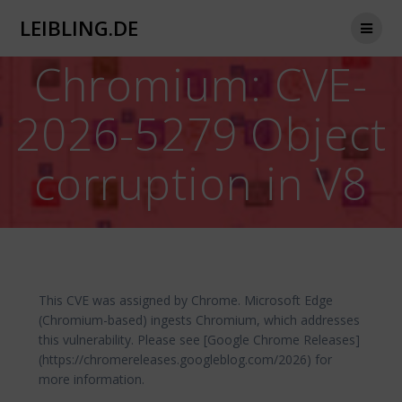
Zum
LEIBLING.DE
Inhalt
springen
Chromium: CVE-
2026-5279 Object
corruption in V8
This CVE was assigned by Chrome. Microsoft Edge
(Chromium-based) ingests Chromium, which addresses
this vulnerability. Please see [Google Chrome Releases]
(https://chromereleases.googleblog.com/2026) for
more information.