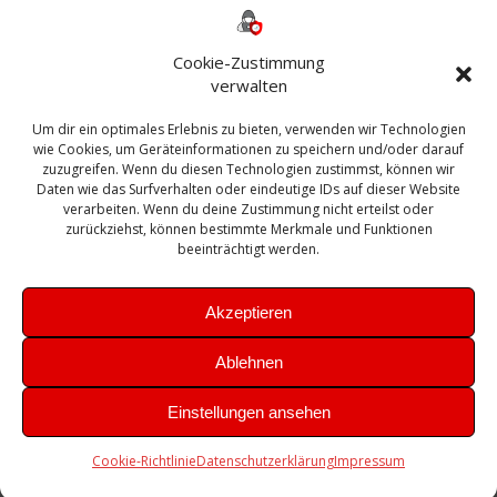
ESXI
Bautagebuch
ESX
Exchange
HP
Haus
Fritzbox
firewall
Cookie-Zustimmung
Microsoft
kostenlos
Linux
Office
Migration
verwalten
Open Source
Office 365
OSX
Powershell
Outlook
Server
Um dir ein optimales Erlebnis zu bieten, verwenden wir Technologien
Sicherheit
Sanierung
Security
SBS
wie Cookies, um Geräteinformationen zu speichern und/oder darauf
Sophos
SSL
Ubuntu
SIEM
Sicherung
zuzugreifen. Wenn du diesen Technologien zustimmst, können wir
Update
UTM
Veeam
Daten wie das Surfverhalten oder eindeutige IDs auf dieser Website
VCSA
Upgrade
VCenter
verarbeiten. Wenn du deine Zustimmung nicht erteilst oder
Windows
VMWare
VPN
WAZUH
zurückziehst, können bestimmte Merkmale und Funktionen
Zertifikat
beeinträchtigt werden.
Akzeptieren
Ablehnen
© 2026 Leibling.de. Erstellt mit WordPress und dem
Highlight
Einstellungen ansehen
Theme
Cookie-Richtlinie
Datenschutzerklärung
Impressum