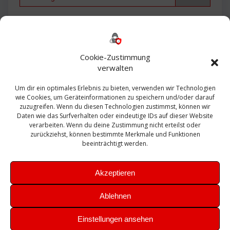
Backup
AD
2013
365
2010
Anmeldung
ESXI
Bautagebuch
ESX
Exchange
HP
Haus
Fritzbox
firewall
Cookie-Zustimmung
Microsoft
kostenlos
Linux
Office
Migration
verwalten
Open Source
Office 365
OSX
Powershell
Outlook
Server
Um dir ein optimales Erlebnis zu bieten, verwenden wir Technologien
Sicherheit
Sanierung
Security
SBS
wie Cookies, um Geräteinformationen zu speichern und/oder darauf
Sophos
SSL
Ubuntu
SIEM
Sicherung
zuzugreifen. Wenn du diesen Technologien zustimmst, können wir
Update
UTM
Veeam
Daten wie das Surfverhalten oder eindeutige IDs auf dieser Website
VCSA
Upgrade
VCenter
verarbeiten. Wenn du deine Zustimmung nicht erteilst oder
Windows
VMWare
VPN
WAZUH
zurückziehst, können bestimmte Merkmale und Funktionen
Zertifikat
beeinträchtigt werden.
Akzeptieren
Ablehnen
© 2026 Leibling.de. Erstellt mit WordPress und dem
Highlight
Einstellungen ansehen
Theme