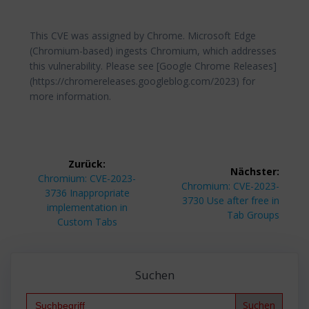
This CVE was assigned by Chrome. Microsoft Edge
(Chromium-based) ingests Chromium, which addresses
this vulnerability. Please see [Google Chrome Releases]
(https://chromereleases.googleblog.com/2023) for
more information.
Beitragsnavigation
Zurück:
Nächster:
Vorheriger
Chromium: CVE-2023-
Nächster
Chromium: CVE-2023-
Beitrag:
3736 Inappropriate
Beitrag:
3730 Use after free in
implementation in
Tab Groups
Custom Tabs
Suchen
Search
for: