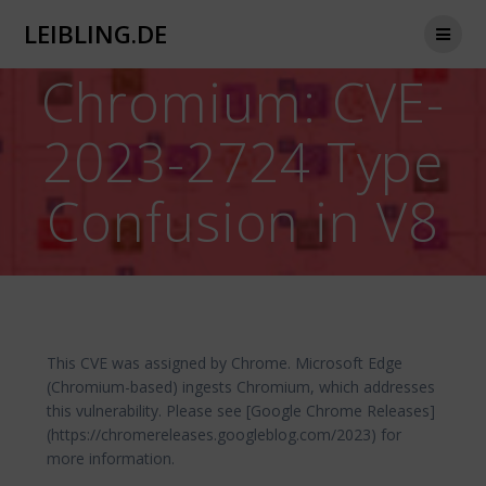
Zum
LEIBLING.DE
Inhalt
springen
Chromium: CVE-
2023-2724 Type
Confusion in V8
This CVE was assigned by Chrome. Microsoft Edge
(Chromium-based) ingests Chromium, which addresses
this vulnerability. Please see [Google Chrome Releases]
(https://chromereleases.googleblog.com/2023) for
more information.