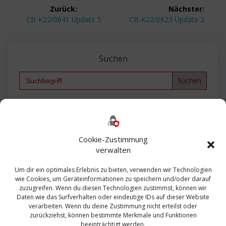
Beitragsnavigation
Zurück:
Nächster:
Vorheriger
Nächster
CB-K22/0641 Update 5
CB-K22/0623 Update 2
Beitrag:
Beitrag:
Suchen
Search
for:
Backup
AD
2013
365
2010
Anmeldung
ESXI
Bautagebuch
ESX
Exchange
HP
Haus
Fritzbox
firewall
Cookie-Zustimmung
Microsoft
kostenlos
Linux
Office
Migration
verwalten
Open Source
Office 365
OSX
Powershell
Outlook
Server
Um dir ein optimales Erlebnis zu bieten, verwenden wir Technologien
Sicherheit
Sanierung
Security
SBS
wie Cookies, um Geräteinformationen zu speichern und/oder darauf
Sophos
SSL
Ubuntu
SIEM
Sicherung
zuzugreifen. Wenn du diesen Technologien zustimmst, können wir
Update
UTM
Veeam
Daten wie das Surfverhalten oder eindeutige IDs auf dieser Website
VCSA
Upgrade
VCenter
verarbeiten. Wenn du deine Zustimmung nicht erteilst oder
Windows
VMWare
VPN
WAZUH
zurückziehst, können bestimmte Merkmale und Funktionen
Zertifikat
beeinträchtigt werden.