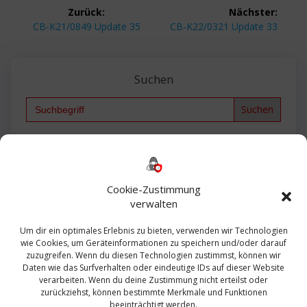
Beitragsnavigation
Zurück:
Nächster:
Vorheriger
Nächster
CB-K21/0849 Update 35
CB-K22/0321 Update 33
Beitrag:
Beitrag:
Suchen
Search
for:
Backup
AD
2013
365
2010
Anmeldung
ESXI
Bautagebuch
ESX
Exchange
HP
Haus
Fritzbox
firewall
Cookie-Zustimmung
Microsoft
kostenlos
Linux
Office
Migration
verwalten
Open Source
Office 365
OSX
Powershell
Outlook
Server
Um dir ein optimales Erlebnis zu bieten, verwenden wir Technologien
Sicherheit
Sanierung
Security
SBS
wie Cookies, um Geräteinformationen zu speichern und/oder darauf
Sophos
SSL
Ubuntu
SIEM
Sicherung
zuzugreifen. Wenn du diesen Technologien zustimmst, können wir
Update
UTM
Veeam
Daten wie das Surfverhalten oder eindeutige IDs auf dieser Website
VCSA
Upgrade
VCenter
verarbeiten. Wenn du deine Zustimmung nicht erteilst oder
Windows
VMWare
VPN
WAZUH
zurückziehst, können bestimmte Merkmale und Funktionen
Zertifikat
beeinträchtigt werden.