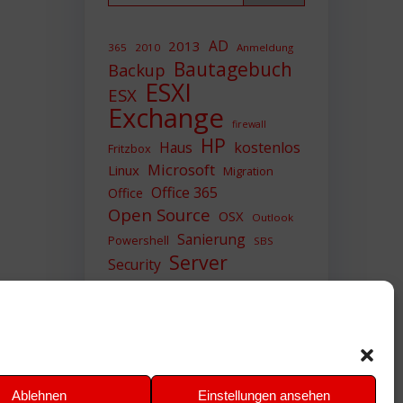
AD
2013
365
2010
Anmeldung
Bautagebuch
Backup
ESXI
ESX
Exchange
firewall
HP
Haus
kostenlos
Fritzbox
Microsoft
Linux
Migration
Office 365
Office
Open Source
OSX
Outlook
Sanierung
Powershell
SBS
Server
Security
Sicherheit
SIEM
Sicherung
Sophos
SSL
Ubuntu
Update
UTM
Upgrade
Veeam
VCSA
VCenter
VMWare
VPN
WAZUH
Ablehnen
Einstellungen ansehen