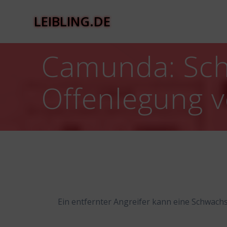
Zum
Inhalt
LEIBLING.DE
springen
Camunda: Sch
Offenlegung 
Ein entfernter Angreifer kann eine Schwach