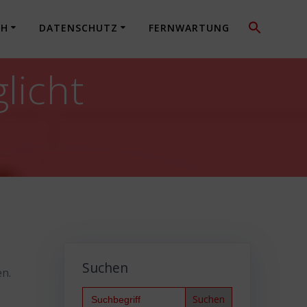
CH
DATENSCHUTZ
FERNWARTUNG
licht
n
Suchen
en.
Search
for: