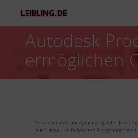
Zum
Inhalt
LEIBLING.DE
springen
Autodesk Pro
ermöglichen 
Ein entfernter, anonymer Angreifer kann m
ausnutzen, um beliebigen Programmcode a