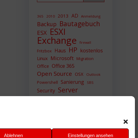
AD
2013
365
2010
Anmeldung
Bautagebuch
Backup
ESXI
ESX
Exchange
firewall
HP
Haus
kostenlos
Fritzbox
Microsoft
Linux
Migration
Office 365
Office
Open Source
OSX
Outlook
Sanierung
Powershell
SBS
Server
Security
Sicherheit
SIEM
Sicherung
Sophos
SSL
Ubuntu
Update
UTM
Upgrade
Veeam
VCSA
VCenter
VMWare
VPN
WAZUH
Ablehnen
Einstellungen ansehen