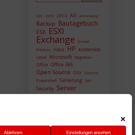
AD
2013
365
2010
Anmeldung
Bautagebuch
Backup
ESXI
ESX
Exchange
firewall
HP
Haus
kostenlos
Fritzbox
Microsoft
Linux
Migration
Office 365
Office
Open Source
OSX
Outlook
Sanierung
Powershell
SBS
Server
Security
Sicherheit
SIEM
Sicherung
Sophos
SSL
Ubuntu
Update
UTM
Upgrade
Veeam
VCSA
VCenter
VMWare
VPN
WAZUH
Ablehnen
Einstellungen ansehen