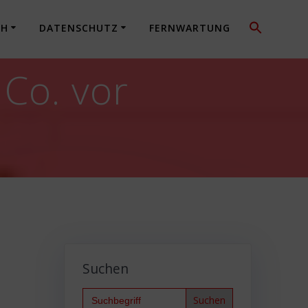
CH
DATENSCHUTZ
FERNWARTUNG
 Co. vor
Suchen
Search
for: