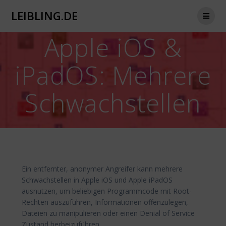
Zum
LEIBLING.DE
Inhalt
springen
Apple iOS &
iPadOS: Mehrere
Schwachstellen
Ein entfernter, anonymer Angreifer kann mehrere
Schwachstellen in Apple iOS und Apple iPadOS
ausnutzen, um beliebigen Programmcode mit Root-
Rechten auszuführen, Informationen offenzulegen,
Dateien zu manipulieren oder einen Denial of Service
Zustand herbeizuführen.