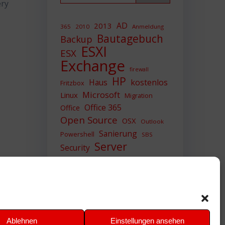
ery
AD
2013
365
2010
Anmeldung
Bautagebuch
Backup
ESXI
ESX
Exchange
firewall
HP
Haus
kostenlos
Fritzbox
Microsoft
Linux
Migration
Office 365
Office
Open Source
OSX
Outlook
Sanierung
Powershell
SBS
Server
Security
Sicherheit
SIEM
Sicherung
Sophos
SSL
Ubuntu
Update
UTM
Upgrade
Veeam
VCSA
VCenter
VMWare
VPN
WAZUH
Ablehnen
Einstellungen ansehen