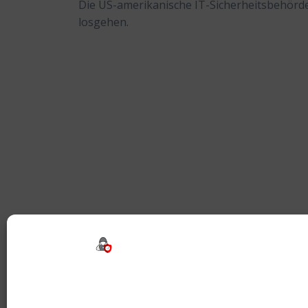
Die US-amerikanische IT-Sicherheitsbehörde 
losgehen.
Beitragsnavigation