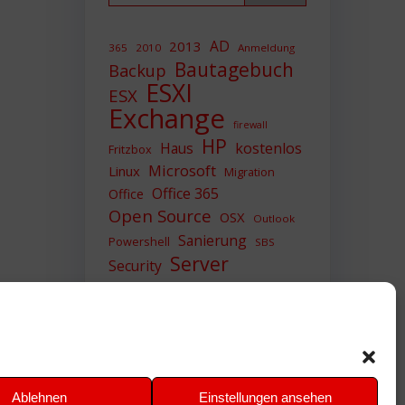
AD
2013
365
2010
Anmeldung
Bautagebuch
Backup
ESXI
ESX
Exchange
firewall
HP
Haus
kostenlos
Fritzbox
Microsoft
Linux
Migration
Office 365
Office
Open Source
OSX
Outlook
Sanierung
Powershell
SBS
Server
Security
Sicherheit
SIEM
Sicherung
Sophos
SSL
Ubuntu
Update
UTM
Upgrade
Veeam
VCSA
VCenter
VMWare
VPN
WAZUH
Ablehnen
Einstellungen ansehen