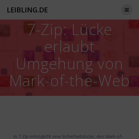
Zum
LEIBLING.DE
Inhalt
springen
7-Zip: Lücke
erlaubt
Umgehung von
Mark-of-the-Web
In 7-Zip ermöglicht eine Sicherheitslücke, den Mark-of-