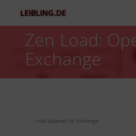
Zum
Inhalt
LEIBLING.DE
springen
Zen Load: Ope
Exchange
Load Balancer für Exchange