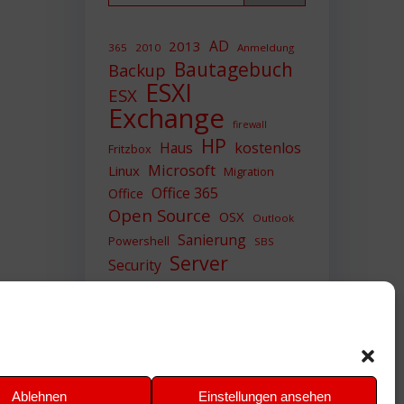
AD
2013
365
2010
Anmeldung
Bautagebuch
Backup
ESXI
ESX
Exchange
firewall
HP
Haus
kostenlos
Fritzbox
Microsoft
Linux
Migration
Office 365
Office
Open Source
OSX
Outlook
Sanierung
Powershell
SBS
Server
Security
Sicherheit
SIEM
Sicherung
Sophos
SSL
Ubuntu
Update
UTM
Upgrade
Veeam
VCSA
VCenter
VMWare
VPN
WAZUH
Ablehnen
Einstellungen ansehen