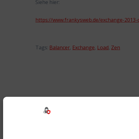
Siehe hier:
https://www.frankysweb.de/exchange-2013-
Tags:
Balancer
,
Exchange
,
Load
,
Zen
Beitragsnavigation