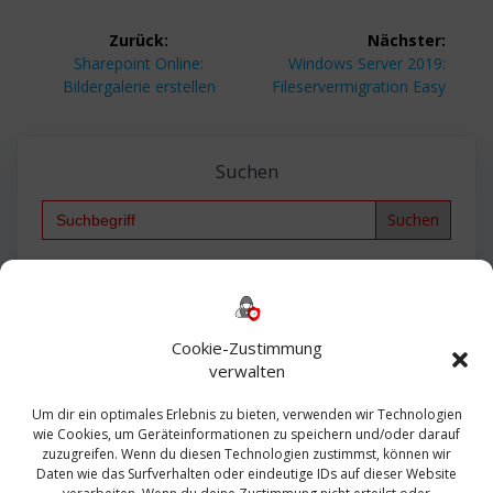
Beitragsnavigation
Zurück:
Nächster:
Vorheriger
Nächster
Sharepoint Online:
Windows Server 2019:
Beitrag:
Beitrag:
Bildergalerie erstellen
Fileservermigration Easy
Suchen
Search
for:
Backup
AD
2013
365
2010
Anmeldung
ESXI
Bautagebuch
ESX
Exchange
HP
Haus
Fritzbox
firewall
Cookie-Zustimmung
Microsoft
kostenlos
Linux
Office
Migration
verwalten
Open Source
Office 365
OSX
Powershell
Outlook
Server
Um dir ein optimales Erlebnis zu bieten, verwenden wir Technologien
Sicherheit
Sanierung
Security
SBS
wie Cookies, um Geräteinformationen zu speichern und/oder darauf
Sophos
SSL
Ubuntu
SIEM
Sicherung
zuzugreifen. Wenn du diesen Technologien zustimmst, können wir
Update
UTM
Veeam
Daten wie das Surfverhalten oder eindeutige IDs auf dieser Website
VCSA
Upgrade
VCenter