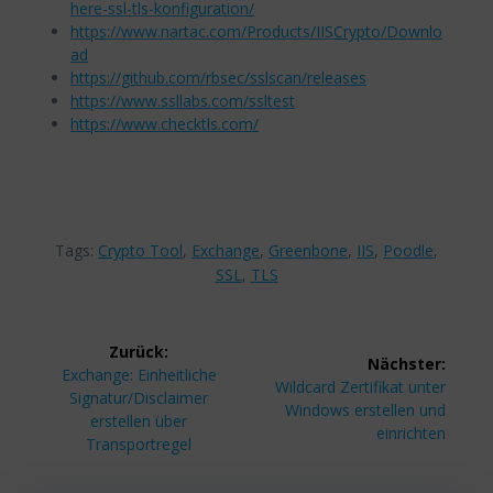
here-ssl-tls-konfiguration/
https://www.nartac.com/Products/IISCrypto/Downlo
ad
https://github.com/rbsec/sslscan/releases
https://www.ssllabs.com/ssltest
https://www.checktls.com/
Tags:
Crypto Tool
,
Exchange
,
Greenbone
,
IIS
,
Poodle
,
SSL
,
TLS
Beitragsnavigation
Zurück:
Nächster:
Vorheriger
Exchange: Einheitliche
Nächster
Wildcard Zertifikat unter
Beitrag:
Signatur/Disclaimer
Beitrag:
Windows erstellen und
erstellen über
einrichten
Transportregel