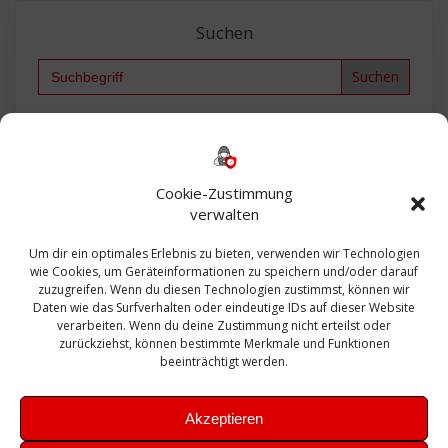
Suchen
Search
for:
Backup
AD
2013
365
2010
Anmeldung
ESXI
Bautagebuch
ESX
Exchange
HP
Haus
Fritzbox
firewall
Cookie-Zustimmung
Microsoft
kostenlos
Linux
Office
Migration
verwalten
Open Source
Office 365
OSX
Powershell
Outlook
Server
Um dir ein optimales Erlebnis zu bieten, verwenden wir Technologien
Sicherheit
Sanierung
Security
SBS
wie Cookies, um Geräteinformationen zu speichern und/oder darauf
Sophos
SSL
Ubuntu
SIEM
Sicherung
zuzugreifen. Wenn du diesen Technologien zustimmst, können wir
Update
UTM
Veeam
Daten wie das Surfverhalten oder eindeutige IDs auf dieser Website
VCSA
Upgrade
VCenter
verarbeiten. Wenn du deine Zustimmung nicht erteilst oder
Windows
VMWare
VPN
WAZUH
zurückziehst, können bestimmte Merkmale und Funktionen
Zertifikat
beeinträchtigt werden.
Akzeptieren