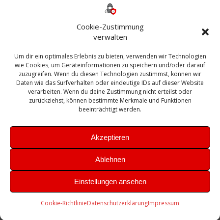
ESXI
Bautagebuch
ESX
Exchange
HP
Haus
Fritzbox
firewall
Cookie-Zustimmung
Microsoft
kostenlos
Linux
Office
Migration
verwalten
Open Source
Office 365
OSX
Powershell
Outlook
Server
Um dir ein optimales Erlebnis zu bieten, verwenden wir Technologien
Sicherheit
Sanierung
Security
SBS
wie Cookies, um Geräteinformationen zu speichern und/oder darauf
Sophos
SSL
Ubuntu
SIEM
Sicherung
zuzugreifen. Wenn du diesen Technologien zustimmst, können wir
Update
UTM
Veeam
Daten wie das Surfverhalten oder eindeutige IDs auf dieser Website
VCSA
Upgrade
VCenter
verarbeiten. Wenn du deine Zustimmung nicht erteilst oder
Windows
VMWare
VPN
WAZUH
zurückziehst, können bestimmte Merkmale und Funktionen
Zertifikat
beeinträchtigt werden.
Akzeptieren
Ablehnen
© 2026 Leibling.de. Erstellt mit WordPress und dem
Highlight
Einstellungen ansehen
Theme
Cookie-Richtlinie
Datenschutzerklärung
Impressum