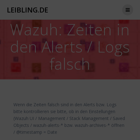
Zum
LEIBLING.DE
Inhalt
springen
Wazuh: Zeiten in
den Alerts / Logs
falsch
Wenn die Zeiten falsch sind in den Alerts bzw. Logs
bitte kontrollieren sie bitte, ob in den Einstellungen
(Wazuh UI / Management / Stack Management / Saved
Objects / wazuh-alerts-* bzw. wazuh-archives-* öffnen
/ @timestamp = Date