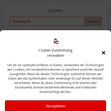
Suchen
Search
for:
Backup
AD
2013
365
2010
Anmeldung
ESXI
Bautagebuch
ESX
Exchange
HP
Haus
Fritzbox
firewall
Cookie-Zustimmung
Microsoft
kostenlos
Linux
Office
Migration
verwalten
Open Source
Office 365
OSX
Powershell
Outlook
Server
Um dir ein optimales Erlebnis zu bieten, verwenden wir Technologien
Sicherheit
Sanierung
Security
SBS
wie Cookies, um Geräteinformationen zu speichern und/oder darauf
Sophos
SSL
Ubuntu
SIEM
Sicherung
zuzugreifen. Wenn du diesen Technologien zustimmst, können wir
Update
UTM
Veeam
Daten wie das Surfverhalten oder eindeutige IDs auf dieser Website
VCSA
Upgrade
VCenter
verarbeiten. Wenn du deine Zustimmung nicht erteilst oder
Windows
VMWare
VPN
WAZUH
zurückziehst, können bestimmte Merkmale und Funktionen
Zertifikat
beeinträchtigt werden.
Akzeptieren