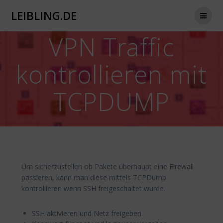
Zum
LEIBLING.DE
Inhalt
springen
VPN Traffic
kontrollieren mit
TCPDUMP
Um sicherzustellen ob Pakete überhaupt eine Firewall
passieren, kann man diese mittels TCPDump
kontrollieren wenn SSH freigeschaltet wurde.
SSH aktivieren und Netz freigeben.