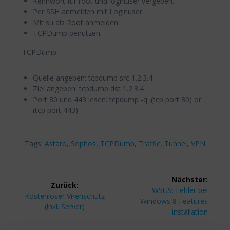
Kennwort für root und loginuser vergeben.
Per SSH anmelden mit Loginuser.
Mit su als Root anmelden.
TCPDump benutzen.
TCPDump:
Quelle angeben: tcpdump src 1.2.3.4
Ziel angeben: tcpdump dst 1.2.3.4
Port 80 und 443 lesen: tcpdump -q ‚(tcp port 80) or
(tcp port 443)‘
Tags:
Astaro
,
Sophos
,
TCPDump
,
Traffic
,
Tunnel
,
VPN
Beitragsnavigation
Nächster:
Zurück:
Nächster
WSUS: Fehler bei
Vorheriger
Kostenloser Virenschutz
Beitrag:
Windows 8 Features
Beitrag:
(inkl. Server)
installation