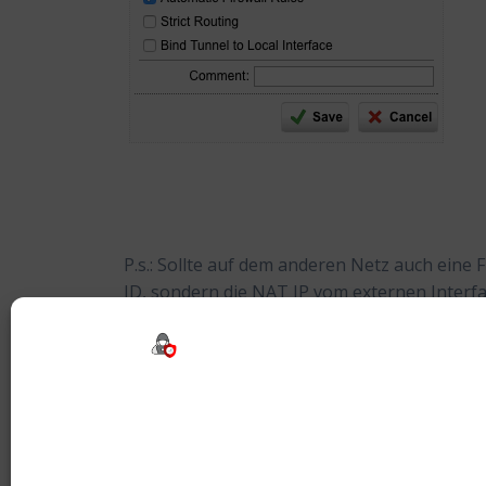
P.s.: Sollte auf dem anderen Netz auch eine F
ID, sondern die NAT IP vom externen Interf
Tags:
Fritzbox
,
IPSec
,
NAT
,
Passtrough
,
UT
Beitragsnavigation