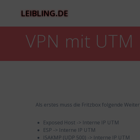
Zum
Inhalt
LEIBLING.DE
springen
VPN mit UTM 
Als erstes muss die Fritzbox folgende Weit
Exposed Host -> Interne IP UTM
ESP -> Interne IP UTM
ISAKMP (UDP 500) -> Interne IP UTM