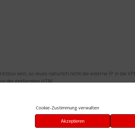
ritzbox sein, so muss natürlich nicht die externe IP in die V
ace der entfernten UTM.
Cookie-Zustimmung verwalten
M
,
VPN
Akzeptieren