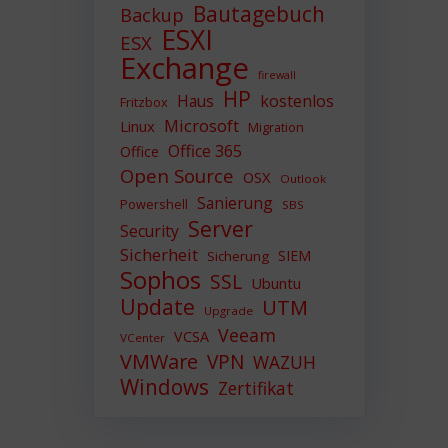
Bautagebuch
Backup
ESXI
ESX
Exchange
firewall
HP
Haus
kostenlos
Fritzbox
Microsoft
Linux
Migration
Office 365
Office
Open Source
OSX
Outlook
Sanierung
Powershell
SBS
Server
Security
Sicherheit
SIEM
Sicherung
Sophos
SSL
Ubuntu
Update
UTM
Upgrade
Veeam
VCSA
VCenter
VMWare
VPN
WAZUH
Windows
Zertifikat