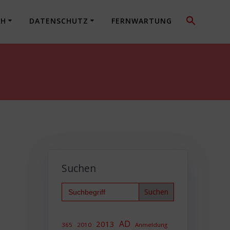
CH
DATENSCHUTZ
FERNWARTUNG
Suchen
Search
for:
AD
2013
365
2010
Anmeldung