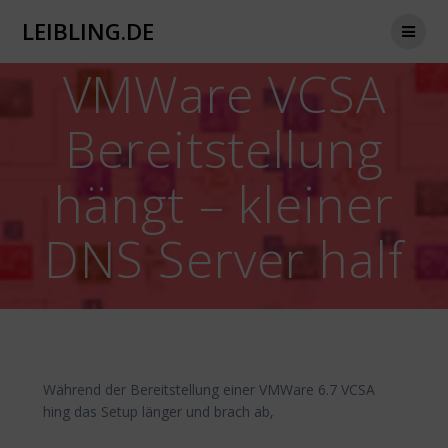
Zum
LEIBLING.DE
Inhalt
springen
VMWare VCSA
Bereitstellung
hängt – kleiner
DNS Server half
Während der Bereitstellung einer VMWare 6.7 VCSA
hing das Setup länger und brach ab,