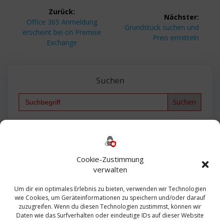
Beitragsnavigation
Zurück:
Nächster:
Vorheriger
Office 365 Anmeldung
Nächster
Grundstück suchen und
Beitrag:
erscheint bei on Premise
Beitrag:
Preis ermitteln
Exchange
Suchen
Search
for:
Backup
AD
2013
365
2010
Anmeldung
ESXI
Bautagebuch
ESX
Exchange
HP
Haus
Fritzbox
firewall
Cookie-Zustimmung
Microsoft
kostenlos
Linux
Office
Migration
verwalten
Open Source
Office 365
OSX
Powershell
Outlook
Server
Um dir ein optimales Erlebnis zu bieten, verwenden wir Technologien
Sicherheit
Sanierung
Security
SBS
wie Cookies, um Geräteinformationen zu speichern und/oder darauf
Sophos
SSL
Ubuntu
SIEM
Sicherung
zuzugreifen. Wenn du diesen Technologien zustimmst, können wir
Update
UTM
Veeam
Daten wie das Surfverhalten oder eindeutige IDs auf dieser Website
VCSA
Upgrade
VCenter