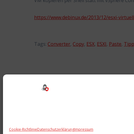
VM kopieren per Shell statt mit vSphere Con
https://www.debinux.de/2013/12/esxi-virtue
Tags:
Converter
,
Copy
,
ESX
,
ESXI
,
Paste
,
Tip
Beitragsnavigation
Cookie-Richtlinie
Datenschutzerklärung
Impressum