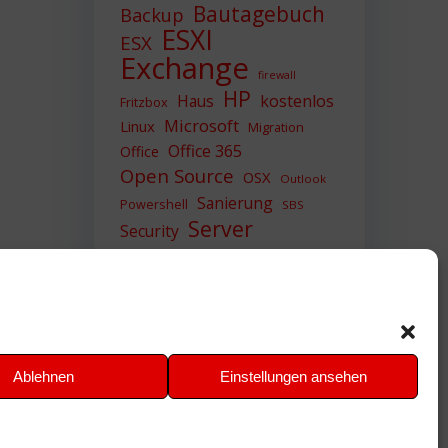
Bautagebuch
Backup
ESXI
ESX
Exchange
firewall
HP
Haus
kostenlos
Fritzbox
Microsoft
Linux
Migration
Office 365
Office
Open Source
OSX
Outlook
Sanierung
Powershell
SBS
Server
Security
Sicherheit
SIEM
Sicherung
Sophos
SSL
Ubuntu
Update
UTM
Upgrade
Veeam
VCSA
VCenter
VMWare
VPN
WAZUH
Ablehnen
Einstellungen ansehen
Windows
Zertifikat