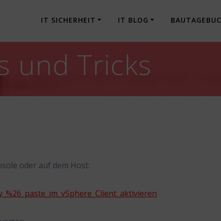
IT SICHERHEIT
IT BLOG
BAUTAGEBU
 und Tricks
nsole oder auf dem Host:
y_%26_paste_im_vSphere_Client_aktivieren