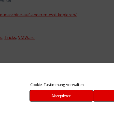
verter:
lle-maschine-auf-anderen-esxi-kopieren/
ps
,
Tricks
,
VMWare
Cookie-Zustimmung verwalten
Akzeptieren