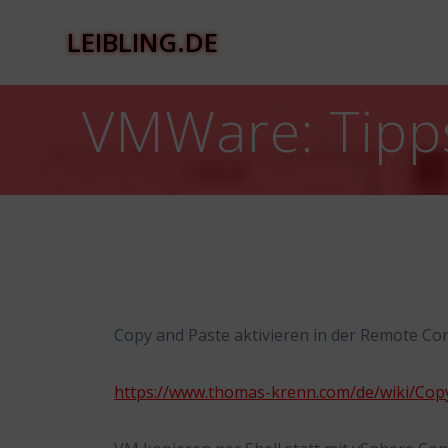
Zum
Inhalt
LEIBLING.DE
springen
VMWare: Tipps
Copy and Paste aktivieren in der Remote Co
https://www.thomas-krenn.com/de/wiki/Cop