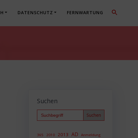
CH
DATENSCHUTZ
FERNWARTUNG
Suchen
Search
for:
AD
2013
365
2010
Anmeldung