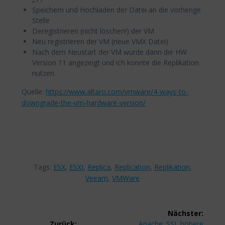
Speichern und Hochladen der Datei an die vorherige
Stelle
Deregistrieren (nicht löschen!) der VM
Neu registrieren der VM (neue VMX Datei)
Nach dem Neustart der VM wurde dann die HW
Version 11 angezeigt und ich konnte die Replikation
nutzen.
Quelle:
https://www.altaro.com/vmware/4-ways-to-
downgrade-the-vm-hardware-version/
Tags:
ESX
,
ESXI
,
Replica
,
Replication
,
Replikation
,
Veeam
,
VMWare
Beitragsnavigation
Nächster:
Nächster
Zurück:
Apache: SSL höhere