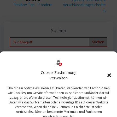
Vorheriger
Beitrag:
Fritzbox Tapi IP ändern
Verschlüsselungssicherhe
Beitrag:
it
Suchen
Search
for:
Backup
AD
2013
365
2010
Anmeldung
ESXI
Bautagebuch
ESX
Exchange
HP
Haus
Fritzbox
firewall
Cookie-Zustimmung
Microsoft
kostenlos
Linux
Office
Migration
verwalten
Open Source
Office 365
OSX
Powershell
Outlook
Server
Um dir ein optimales Erlebnis zu bieten, verwenden wir Technologien
Sicherheit
Sanierung
Security
SBS
wie Cookies, um Geräteinformationen zu speichern und/oder darauf
Sophos
SSL
Ubuntu
SIEM
Sicherung
zuzugreifen. Wenn du diesen Technologien zustimmst, können wir
Update
UTM
Veeam
Daten wie das Surfverhalten oder eindeutige IDs auf dieser Website
VCSA
Upgrade
VCenter
verarbeiten. Wenn du deine Zustimmung nicht erteilst oder
Windows
VMWare
VPN
WAZUH
zurückziehst, können bestimmte Merkmale und Funktionen
Zertifikat
beeinträchtigt werden.