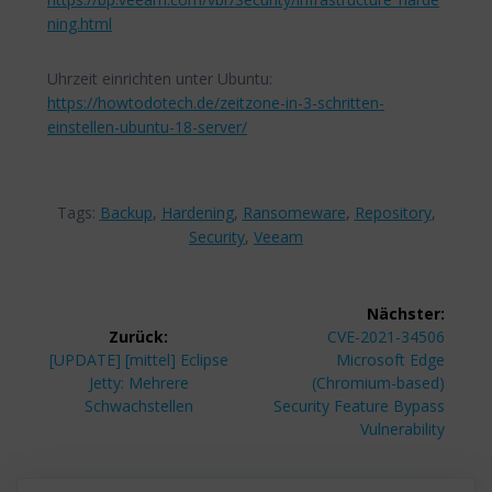
ning.html
Uhrzeit einrichten unter Ubuntu:
https://howtodotech.de/zeitzone-in-3-schritten-
einstellen-ubuntu-18-server/
Tags:
Backup
,
Hardening
,
Ransomeware
,
Repository
,
Security
,
Veeam
Beitragsnavigation
Nächster:
Nächster
Zurück:
CVE-2021-34506
Vorheriger
Beitrag:
[UPDATE] [mittel] Eclipse
Microsoft Edge
Beitrag:
Jetty: Mehrere
(Chromium-based)
Schwachstellen
Security Feature Bypass
Vulnerability