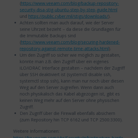
(
https://www.veeam.com/blog/backup-repository-
security-disa-stig-ubuntu-step-by-step-guide.html
und
https://public.cyber.mil/stigs/downloads/
).
Achten sollten man auch darauf, wie der Server
seine Uhrzeit bezieht – da diese die Grundlagen für
die Immutable Backups sind
(
https://www.veeam.com/blog/securing-hardened-
repository-against-remote-time-attacks.html
).
Um den Zugriff so sicher wie möglich zu gestalten,
könnte man z.B. den Zugriff über ein eigenes
iLO/iDRAC Interface gestalten – nachdem der Zugriff
über SSH deaktiviert ist (systemctl disable ssh,
systemctl stop ssh), kann man nur noch über diesen
Weg auf den Server zugreifen. Wenn dann auch
noch physikalisch das Kabel abgezogen ist, gibt es
keinen Weg mehr auf den Server ohne physischen
Zugriff.
Den Zugriff über die Firewall ebenfalls absichern
(zum Repository hin TCP 6162 und TCP 2500:3300).
Weitere Informationen:
https://bp.veeam.com/vbr/Security/infrastructure_harde