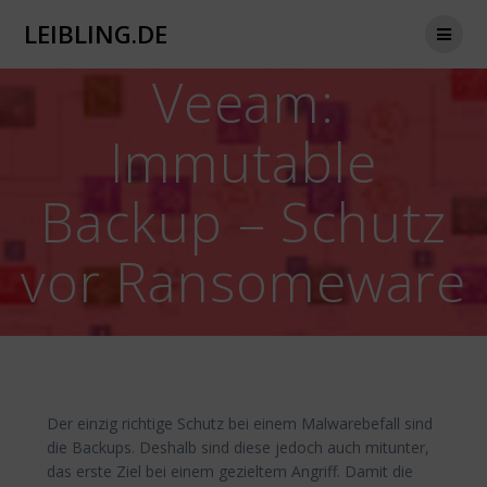
Zum
LEIBLING.DE
Inhalt
springen
Veeam:
Immutable
Backup – Schutz
vor Ransomeware
Der einzig richtige Schutz bei einem Malwarebefall sind
die Backups. Deshalb sind diese jedoch auch mitunter,
das erste Ziel bei einem gezieltem Angriff. Damit die