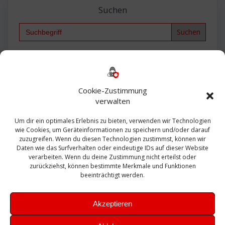
Suchen
Search
for:
Backup
AD
2013
365
2010
Anmeldung
ESXI
Bautagebuch
ESX
Exchange
HP
Haus
Fritzbox
firewall
Cookie-Zustimmung
Microsoft
kostenlos
Linux
Office
Migration
verwalten
Open Source
Office 365
OSX
Powershell
Outlook
Server
Um dir ein optimales Erlebnis zu bieten, verwenden wir Technologien
Sicherheit
Sanierung
Security
SBS
wie Cookies, um Geräteinformationen zu speichern und/oder darauf
Sophos
SSL
Ubuntu
SIEM
Sicherung
zuzugreifen. Wenn du diesen Technologien zustimmst, können wir
Update
UTM
Veeam
Daten wie das Surfverhalten oder eindeutige IDs auf dieser Website
VCSA
Upgrade
VCenter
verarbeiten. Wenn du deine Zustimmung nicht erteilst oder
Windows
VMWare
VPN
WAZUH
zurückziehst, können bestimmte Merkmale und Funktionen
Zertifikat
beeinträchtigt werden.
Akzeptieren