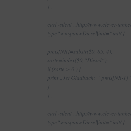
} ‚
curl -silent „http://www.clever-tanke
type“><span>Diesel|init=“init/ {
preis[NR]=substr($0, 85, 4);
sorte=index($0,“Diesel“);
if (sorte > 0 ) {
print „Jet Gladbach: “ preis[NR-1] 
}
} ‚
curl -silent „http://www.clever-tanke
type“><span>Diesel|init=“init/ {