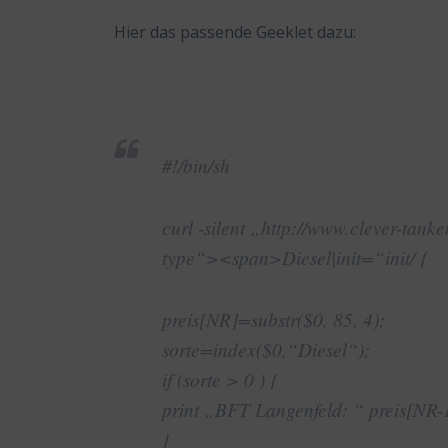
Hier das passende Geeklet dazu:
#!/bin/sh
curl -silent „http://www.clever-tanke
type“><span>Diesel|init=“init/ {
preis[NR]=substr($0, 85, 4);
sorte=index($0,“Diesel“);
if (sorte > 0 ) {
print „BFT Langenfeld: “ preis[NR-
}