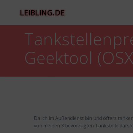
Zum
Inhalt
LEIBLING.DE
springen
Tankstellenpr
Geektool (OSX
Da ich im Außendienst bin und öfters tanken
von meinen 3 bevorzugten Tankstelle darste