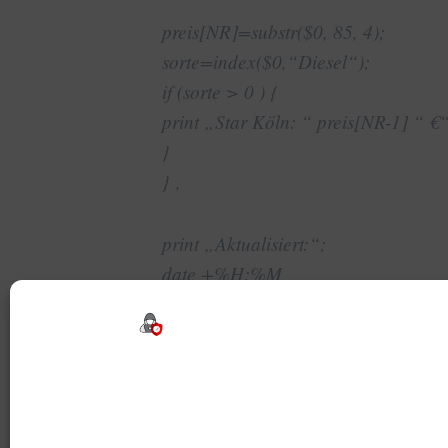
preis[NR]=substr($0, 85, 4);
sorte=index($0,“Diesel“);
if (sorte > 0 ) {
print „Star Köln: “ preis[NR-1] “ €
}
} ‚
print „Aktualisiert:“;
date +%H:%M
Tags:
Benzin
,
Desktop
,
Diesel
,
Geeklet
,
Geek
Beitragsnavigation