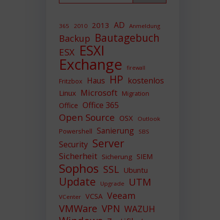
AD
2013
365
2010
Anmeldung
Bautagebuch
Backup
ESXI
ESX
Exchange
firewall
HP
Haus
kostenlos
Fritzbox
Microsoft
Linux
Migration
Office 365
Office
Open Source
OSX
Outlook
Sanierung
Powershell
SBS
Server
Security
Sicherheit
SIEM
Sicherung
Sophos
SSL
Ubuntu
Update
UTM
Upgrade
Veeam
VCSA
VCenter
VMWare
VPN
WAZUH