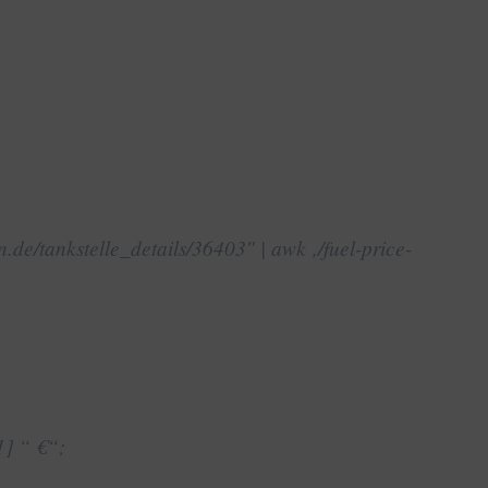
n.de/tankstelle_details/36403″ | awk ‚/fuel-price-
1] “ €“;