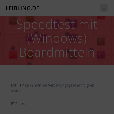
Zum
LEIBLING.DE
Inhalt
springen
Speedtest mit
(Windows)
Boardmitteln
Mit FTP kann man die Verbindungsgeschwindigkeit
testen.
FTP host