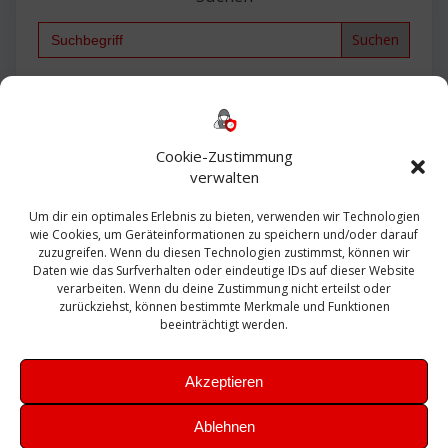
Search
for:
Backup
AD
2013
365
2010
Anmeldung
ESXI
Bautagebuch
ESX
Exchange
HP
Haus
Fritzbox
firewall
Cookie-Zustimmung
Microsoft
kostenlos
Linux
Office
Migration
verwalten
Open Source
Office 365
OSX
Powershell
Outlook
Server
Um dir ein optimales Erlebnis zu bieten, verwenden wir Technologien
Sicherheit
Sanierung
Security
SBS
wie Cookies, um Geräteinformationen zu speichern und/oder darauf
Sophos
SSL
Ubuntu
SIEM
Sicherung
zuzugreifen. Wenn du diesen Technologien zustimmst, können wir
Update
UTM
Veeam
Daten wie das Surfverhalten oder eindeutige IDs auf dieser Website
VCSA
Upgrade
VCenter
verarbeiten. Wenn du deine Zustimmung nicht erteilst oder
Windows
VMWare
VPN
WAZUH
zurückziehst, können bestimmte Merkmale und Funktionen
Zertifikat
beeinträchtigt werden.
Akzeptieren
Ablehnen