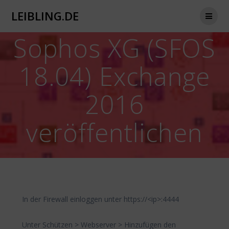
Zum
LEIBLING.DE
Inhalt
springen
Sophos XG (SFOS
18.04) Exchange
2016
veröffentlichen
In der Firewall einloggen unter https://<ip>:4444
Unter Schützen > Webserver > Hinzufügen den