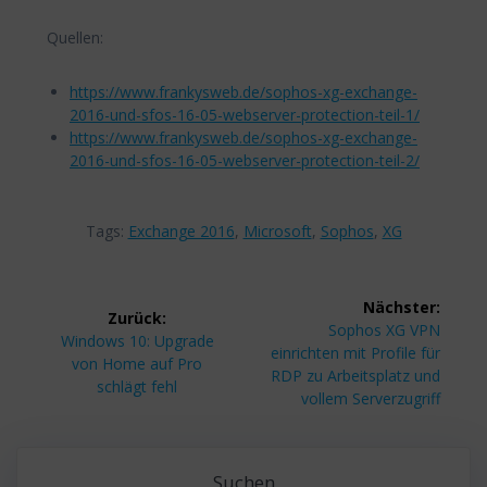
Quellen:
https://www.frankysweb.de/sophos-xg-exchange-
2016-und-sfos-16-05-webserver-protection-teil-1/
https://www.frankysweb.de/sophos-xg-exchange-
2016-und-sfos-16-05-webserver-protection-teil-2/
Tags:
Exchange 2016
,
Microsoft
,
Sophos
,
XG
Beitragsnavigation
Nächster:
Zurück:
Nächster
Sophos XG VPN
Vorheriger
Windows 10: Upgrade
Beitrag:
einrichten mit Profile für
Beitrag:
von Home auf Pro
RDP zu Arbeitsplatz und
schlägt fehl
vollem Serverzugriff
Suchen