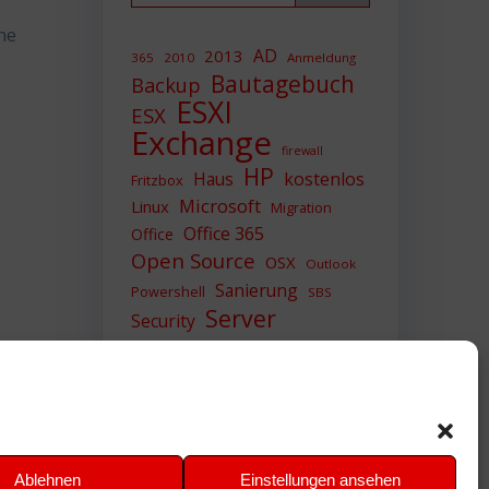
ne
AD
2013
365
2010
Anmeldung
Bautagebuch
Backup
ESXI
ESX
Exchange
firewall
HP
Haus
kostenlos
Fritzbox
Microsoft
Linux
Migration
Office 365
Office
Open Source
OSX
Outlook
Sanierung
Powershell
SBS
Server
Security
Sicherheit
SIEM
Sicherung
Sophos
SSL
Ubuntu
Update
UTM
Upgrade
Veeam
VCSA
VCenter
VMWare
VPN
WAZUH
Ablehnen
Einstellungen ansehen