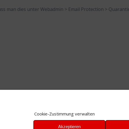
ss man dies unter Webadmin > Email Protection > Quaranti
t
,
Sophos
,
Spam
,
UTM
Cookie-Zustimmung verwalten
Akzeptieren