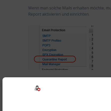
Wenn man solche Mails erhalten möchte, mu
Report aktivieren und einrichten.
Tags:
Filter
,
Quarantäne
,
Quarantine
,
Repor
Beitragsnavigation