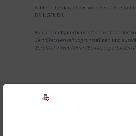
Achtet bitte darauf das vorne ein CRT statt
DRINGEND!!!.
Nun das entsprechende Zertifikat auf der 
Zertifikatsverwaltung
hinzufügen und auswä
Zertifikat > WebAdmin/Benutzerportal Zertif
Tags:
Certificate
,
CRT
,
CSR
,
SSL
,
WebAdmin
,
Beitragsnavigation