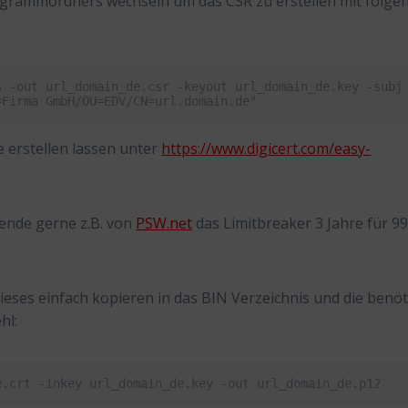
rammordners wechseln um das CSR zu erstellen mit folge
 -out url_domain_de.csr -keyout url_domain_de.key -subj 
=Firma GmbH/OU=EDV/CN=url.domain.de"
 erstellen lassen unter
https://www.digicert.com/easy-
ende gerne z.B. von
PSW.net
das Limitbreaker 3 Jahre für 9
eses einfach kopieren in das BIN Verzeichnis und die benöt
hl:
e.crt -inkey url_domain_de.key -out url_domain_de.p12