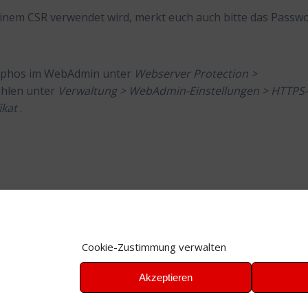
 einem CSR verwendet wird, merkt euch auch bitte das Passw
Sophos im WebAdmin unter
Webserver Protection >
hlen unter
Verwaltung > WebAdmin-Einstellungen > HTTPS
ikat
.
Cookie-Zustimmung verwalten
Zeritifkat
Akzeptieren