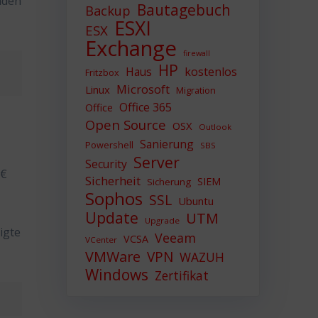
nden
Bautagebuch
Backup
ESXI
ESX
Exchange
firewall
HP
Haus
kostenlos
Fritzbox
Microsoft
Linux
Migration
Office 365
Office
Open Source
OSX
Outlook
Sanierung
Powershell
SBS
Server
Security
9€
Sicherheit
SIEM
Sicherung
Sophos
SSL
Ubuntu
Update
UTM
Upgrade
igte
Veeam
VCSA
VCenter
VMWare
VPN
WAZUH
Windows
Zertifikat