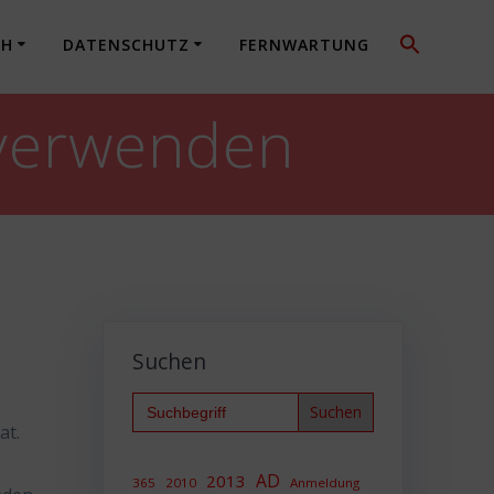
CH
DATENSCHUTZ
FERNWARTUNG
t verwenden
Suchen
Search
for:
at.
AD
2013
365
2010
Anmeldung