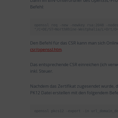
Dann im BIN-Unterordner des OpenSSL-Prog
Befehl:
openssl req -new -newkey rsa:2048 -nodes
"/C=DE/ST=NorthRhine-Westphalia/L=Ort/O
Den Befehl für das CSR kann man sich Online
csr/openssl.htm
.
Das entsprechende CSR einreichen (ich verw
inkl. Steuer.
Nachdem das Zertifikat zugesendet wurde, di
PK12 Datei erstellen mit den folgendem Befe
openssl pkcs12 -export -in url_domain_d