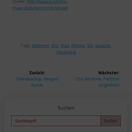
Quelle:
http://www.pcservice-
maier.de/smartphone/siri.pdf
Tags:
Diktieren
,
IOS
,
IPad
,
IPhone
,
Siri
,
Sprache
,
Steuerung
Beitragsnavigation
Zurück:
Nächster:
Vorheriger
Nächster
Onlinebackup: Beispiel
OSX Windows Partition
Beitrag:
Beitrag:
Kunde
vergrößern
Suchen
Search
for: