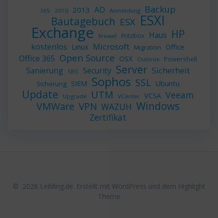
Backup
AD
2013
365
2010
Anmeldung
ESXI
Bautagebuch
ESX
Exchange
HP
Haus
Fritzbox
firewall
Microsoft
kostenlos
Linux
Office
Migration
Open Source
Office 365
OSX
Powershell
Outlook
Server
Sicherheit
Sanierung
Security
SBS
Sophos
SSL
Ubuntu
SIEM
Sicherung
Update
UTM
Veeam
VCSA
Upgrade
VCenter
Windows
VMWare
VPN
WAZUH
Zertifikat
© 2026 Leibling.de. Erstellt mit WordPress und dem
Highlight
Theme