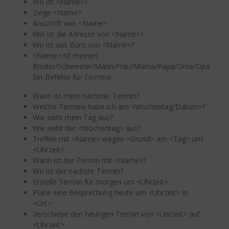
Wo ist <Name>?
Zeige <Name>
Anschrift von <Name>
Wie ist die Adresse von <Name>?
Wo ist das Büro von <Name>?
<Name> ist mein(e)
Bruder/Schwester/Mann/Frau/Mama/Papa/Oma/Opa
Siri-Befehle für Termine
Wann ist mein nächster Termin?
Welche Termine habe ich am <Wochentag/Datum>?
Wie sieht mein Tag aus?
Wie sieht der <Wochentag> aus?
Treffen mit <Name> wegen <Grund> am <Tag> um
<Uhrzeit>
Wann ist der Termin mit <Name>?
Wo ist der nächste Termin?
Erstelle Termin für morgen um <Uhrzeit>
Plane eine Besprechung heute um <Uhrzeit> in
<Ort>
Verschiebe den heutigen Termin von <Uhrzeit> auf
<Uhrzeit>