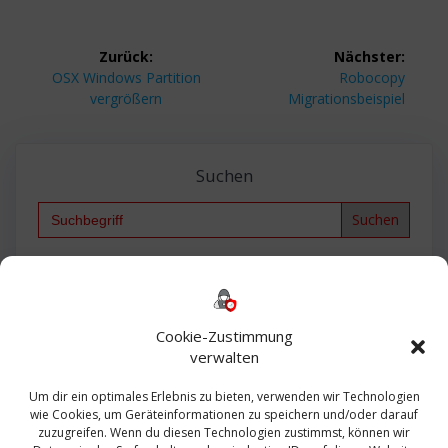
Beitragsnavigation
Zurück:
Nächster:
Vorheriger
Nächster
OSX Windows Partition
Robocopy
Beitrag:
Beitrag:
vergrößern
Migrationsbeispiel
Suchen
Search
for:
Backup
AD
2013
365
2010
Anmeldung
ESXI
Bautagebuch
ESX
Exchange
HP
Haus
Fritzbox
firewall
Cookie-Zustimmung
Microsoft
kostenlos
Linux
Office
Migration
verwalten
Open Source
Office 365
OSX
Powershell
Outlook
Server
Um dir ein optimales Erlebnis zu bieten, verwenden wir Technologien
Sicherheit
Sanierung
Security
SBS
wie Cookies, um Geräteinformationen zu speichern und/oder darauf
Sophos
SSL
Ubuntu
SIEM
Sicherung
zuzugreifen. Wenn du diesen Technologien zustimmst, können wir