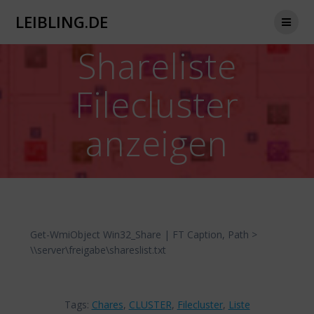
Zum
LEIBLING.DE
Inhalt
springen
Shareliste
Filecluster
anzeigen
Get-WmiObject Win32_Share | FT Caption, Path >
\\server\freigabe\shareslist.txt
Tags:
Chares
,
CLUSTER
,
Filecluster
,
Liste