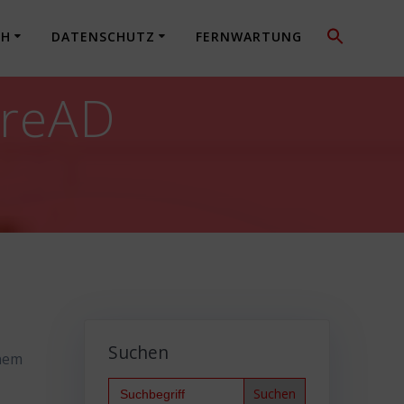
CH
DATENSCHUTZ
FERNWARTUNG
ureAD
Suchen
inem
Search
for: