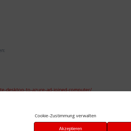
en:
te-desktop-to-azure-ad-joined-computer/
Cookie-Zustimmung verwalten
Akzeptieren