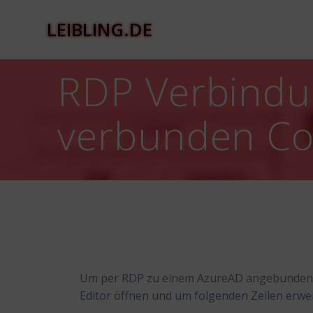
Zum
Inhalt
LEIBLING.DE
springen
RDP Verbindu
verbunden C
Um per RDP zu einem AzureAD angebundenen
Editor öffnen und um folgenden Zeilen erwei