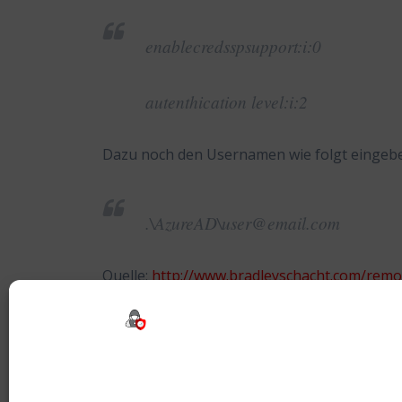
enablecredsspsupport:i:0
autenthication level:i:2
Dazu noch den Usernamen wie folgt eingeb
.\AzureAD\user@email.com
Quelle:
http://www.bradleyschacht.com/remo
Tags:
Azure
,
AzureAD
,
RDP