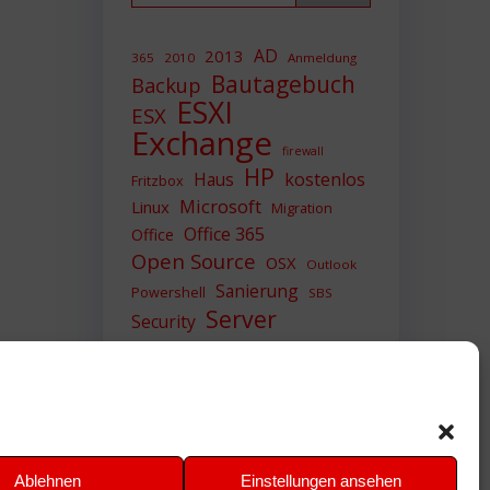
AD
2013
365
2010
Anmeldung
Bautagebuch
Backup
ESXI
ESX
Exchange
firewall
HP
Haus
kostenlos
Fritzbox
Microsoft
Linux
Migration
Office 365
Office
Open Source
OSX
Outlook
Sanierung
Powershell
SBS
Server
Security
Sicherheit
SIEM
Sicherung
Sophos
SSL
Ubuntu
Update
UTM
Upgrade
Veeam
VCSA
VCenter
VMWare
VPN
WAZUH
Ablehnen
Einstellungen ansehen