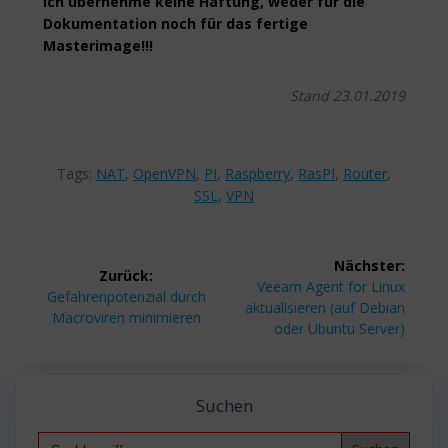
Ich übernehme keine Haftung, weder für die
Dokumentation noch für das fertige
Masterimage!!!
Stand 23.01.2019
Tags:
NAT
,
OpenVPN
,
PI
,
Raspberry
,
RasPI
,
Router
,
SSL
,
VPN
Beitragsnavigation
Nächster:
Zurück:
Nächster
Veeam Agent for Linux
Vorheriger
Gefahrenpotenzial durch
Beitrag:
aktualisieren (auf Debian
Beitrag:
Macroviren minimieren
oder Ubuntu Server)
Suchen
Search