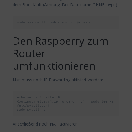
dem Boot läuft (Achtung: Der Dateiname OHNE .ovpn):
sudo systemctl enable openvpn@remote
Den Raspberry zum
Router
umfunktionieren
Nun muss noch IP Forwarding aktiviert werden:
echo -e '\n#Enable IP 
Routing\nnet.ipv4.ip_forward = 1' | sudo tee -a 
/etc/sysctl.conf

sudo sysctl -p
Anschließend noch NAT aktivieren: