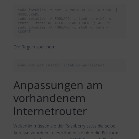
sudo iptables -t nat -A POSTROUTING -o tun0 -j 
MASQUERADE

sudo iptables -A FORWARD -i tun0 -o eth0 -m 
state --state RELATED,ESTABLISHED -j ACCEPT

sudo iptables -A FORWARD -i eth0 -o tun0 -j 
ACCEPT
Die Regeln speichern:
sudo apt-get install iptables-persistent
Anpassungen am
vorhandenem
Internetrouter
Weiterhin müssen sie der Raspberry stets die selbe
Adresse zuordnen, dies können sie über die Fritzbox