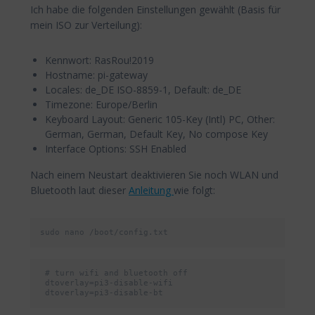
Ich habe die folgenden Einstellungen gewählt (Basis für
mein ISO zur Verteilung):
Kennwort: RasRou!2019
Hostname: pi-gateway
Locales: de_DE ISO-8859-1, Default: de_DE
Timezone: Europe/Berlin
Keyboard Layout: Generic 105-Key (Intl) PC, Other:
German, German, Default Key, No compose Key
Interface Options: SSH Enabled
Nach einem Neustart deaktivieren Sie noch WLAN und
Bluetooth laut dieser
Anleitung
wie folgt:
sudo nano /boot/config.txt
 # turn wifi and bluetooth off  

 dtoverlay=pi3-disable-wifi  

 dtoverlay=pi3-disable-bt  