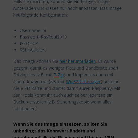
Falls sie möchten, können Sie ein fertiges Image
runterladen und dieses nur noch anpassen. Das Image
hat folgende Konfiguration:
Username: pi
Passwort: RasRou!2019
IP: DHCP
SSH: Aktiviert
Das Image können Sie
hier herunterladen
. Es wurde
gezippt, damit es weniger Platz und Bandbreite spart.
Entzippt es (z.B. mit
7-Zip
) und kopiert es dann mit
einem Imagetool (z.B. mit
Win32Diskimager
) auf eine
neue SD Karte und startet damit euren Raspberry. Mit
den Tools könnt ihr euch auch selber jederzeit ein
Backup erstellen (z.B. Sicherungskopie wenn alles
funktioniert).
Wenn Sie das Image einsetzen, sollten Sie
unbedingt das Kennwort ändern und
gegebenenfalls die IP anpassen! Um das VPN