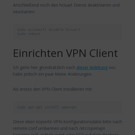
Anschließend noch den hciuart Dienst deaktivieren und
neustarten:
sudo systemctl disable hciuart  

sudo reboot  
Einrichten VPN Client
Ich gehe hier grundsätzlich nach
dieser Anleitung
vor,
habe jedoch ein paar kleine Änderungen.
Als erstes den VPN Client installieren mit:
sudo apt-get install openvpn
Diese eben kopierte VPN-Konfigurationsdatei bitte nach
remote.conf umbennen und nach /etc/openvpn
kopieren (z.B. mittels wget oder FTP auf dem Rechner