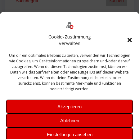
for:
Backup
AD
2013
365
2010
Anmeldung
ESXI
Bautagebuch
ESX
Exchange
HP
Haus
Fritzbox
firewall
Cookie-Zustimmung
Microsoft
kostenlos
Linux
Office
Migration
verwalten
Open Source
Office 365
OSX
Powershell
Outlook
Server
Um dir ein optimales Erlebnis zu bieten, verwenden wir Technologien
Sicherheit
Sanierung
Security
SBS
wie Cookies, um Geräteinformationen zu speichern und/oder darauf
Sophos
SSL
Ubuntu
SIEM
Sicherung
zuzugreifen. Wenn du diesen Technologien zustimmst, können wir
Update
UTM
Veeam
Daten wie das Surfverhalten oder eindeutige IDs auf dieser Website
VCSA
Upgrade
VCenter
verarbeiten. Wenn du deine Zustimmung nicht erteilst oder
Windows
VMWare
VPN
WAZUH
zurückziehst, können bestimmte Merkmale und Funktionen
Zertifikat
beeinträchtigt werden.
Akzeptieren
Ablehnen
© 2026 Leibling.de. Erstellt mit WordPress und dem
Highlight
Einstellungen ansehen
Theme