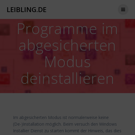
Zum
LEIBLING.DE
Inhalt
springen
Programme im
abgesicherten
Modus
deinstallieren
Im abgesicherten Modus ist normalerweise keine
(De-)Installation möglich. Beim versuch den Windows
Installier Dienst zu starten kommt der Hinweis, das dies