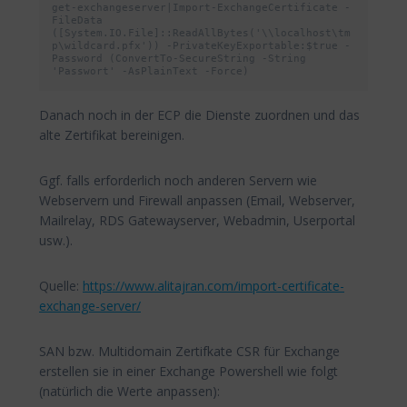
get-exchangeserver|Import-ExchangeCertificate -
FileData 
([System.IO.File]::ReadAllBytes('\\localhost\tm
p\wildcard.pfx')) -PrivateKeyExportable:$true -
Password (ConvertTo-SecureString -String 
'Passwort' -AsPlainText -Force)
Danach noch in der ECP die Dienste zuordnen und das
alte Zertifikat bereinigen.
Ggf. falls erforderlich noch anderen Servern wie
Webservern und Firewall anpassen (Email, Webserver,
Mailrelay, RDS Gatewayserver, Webadmin, Userportal
usw.).
Quelle:
https://www.alitajran.com/import-certificate-
exchange-server/
SAN bzw. Multidomain Zertifkate CSR für Exchange
erstellen sie in einer Exchange Powershell wie folgt
(natürlich die Werte anpassen):