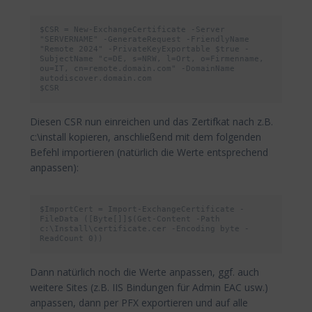
$CSR = New-ExchangeCertificate -Server 
"SERVERNAME" -GenerateRequest -FriendlyName 
"Remote 2024" -PrivateKeyExportable $true -
SubjectName "c=DE, s=NRW, l=Ort, o=Firmenname, 
ou=IT, cn=remote.domain.com" -DomainName 
autodiscover.domain.com 

$CSR
Diesen CSR nun einreichen und das Zertifkat nach z.B.
c:\install kopieren, anschließend mit dem folgenden
Befehl importieren (natürlich die Werte entsprechend
anpassen):
$ImportCert = Import-ExchangeCertificate -
FileData ([Byte[]]$(Get-Content -Path 
c:\Install\certificate.cer -Encoding byte -
ReadCount 0))
Dann natürlich noch die Werte anpassen, ggf. auch
weitere Sites (z.B. IIS Bindungen für Admin EAC usw.)
anpassen, dann per PFX exportieren und auf alle