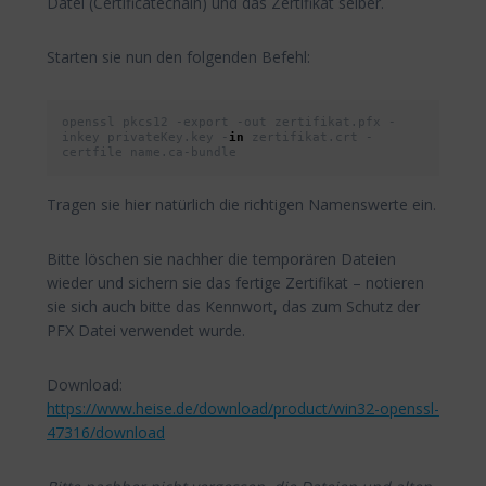
Datei (Certificatechain) und das Zertifikat selber.
Starten sie nun den folgenden Befehl:
openssl pkcs12 -export -out zertifikat.pfx -
inkey privateKey.key -
in
 zertifikat.crt -
certfile name.ca-bundle
Tragen sie hier natürlich die richtigen Namenswerte ein.
Bitte löschen sie nachher die temporären Dateien
wieder und sichern sie das fertige Zertifikat – notieren
sie sich auch bitte das Kennwort, das zum Schutz der
PFX Datei verwendet wurde.
Download:
https://www.heise.de/download/product/win32-openssl-
47316/download