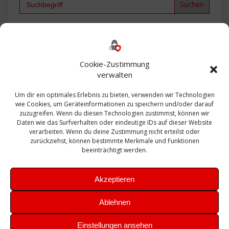
for:
Backup
AD
2013
365
2010
Anmeldung
ESXI
Bautagebuch
ESX
Exchange
HP
Haus
Fritzbox
firewall
Cookie-Zustimmung
Microsoft
kostenlos
Linux
Office
Migration
verwalten
Open Source
Office 365
OSX
Powershell
Outlook
Server
Um dir ein optimales Erlebnis zu bieten, verwenden wir Technologien
Sicherheit
Sanierung
Security
SBS
wie Cookies, um Geräteinformationen zu speichern und/oder darauf
Sophos
SSL
Ubuntu
SIEM
Sicherung
zuzugreifen. Wenn du diesen Technologien zustimmst, können wir
Update
UTM
Veeam
Daten wie das Surfverhalten oder eindeutige IDs auf dieser Website
VCSA
Upgrade
VCenter
verarbeiten. Wenn du deine Zustimmung nicht erteilst oder
Windows
VMWare
VPN
WAZUH
zurückziehst, können bestimmte Merkmale und Funktionen
Zertifikat
beeinträchtigt werden.
Akzeptieren
Ablehnen
© 2026 Leibling.de. Erstellt mit WordPress und dem
Highlight
Einstellungen ansehen