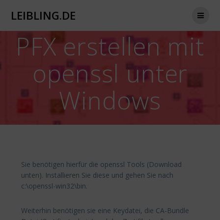
Zum
LEIBLING.DE
Inhalt
springen
PFX erstellen mit
openssl unter
Windows
Sie benötigen hierfür die openssl Tools (Download
unten). Installieren Sie diese und gehen Sie nach
c:\openssl-win32\bin.
Weiterhin benötigen sie eine Keydatei, die CA-Bundle