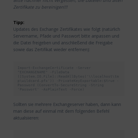
Bitte nachher nicht vergessen, die Dateien und alten
Zertifikate zu bereinigen!!!
Tipp:
Updates des Exchange Zertifikates wie folgt (natürlich
Servername, Pfade und Passwort bitte anpassen und
die Datei freigeben und anschließend die Freigabe
sowie das Zertifikat wieder entfernen):
Import-ExchangeCertificate -Server 
"EXCHANGENAME" -FileData 
([System.IO.File]::ReadAllBytes('\\localhost\tm
p\wildcard.pfx')) -PrivateKeyExportable:$true -
Password (ConvertTo-SecureString -String 
'Passwort' -AsPlainText -Force)
Sollten sie mehrere Exchangeserver haben, dann kann
man diese auf einmal mit dem folgenden Befehl
aktualsiieren: