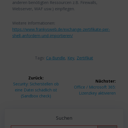
anderen benötigten Ressourcen z.B. Firewalls,
Webserver, WAF usw.) einpflegen.
Weitere Informationen:
https://www.frankysweb.de/exchange-zertifikate-per-
shell-anfordern-und-importieren/
Tags:
Ca-Bundle
,
Key
,
Zertifikat
Beitragsnavigation
Zurück:
Nächster:
Vorheriger
Security: Sicherstellen ob
Nächster
Office / Microsoft 365:
Beitrag:
eine Datei schädlich ist
Beitrag:
Lizenzkey aktivieren
(Sandbox check)
Suchen
Search