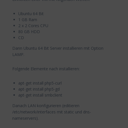
Ubuntu 64 Bit
1 GB Ram
2 x 2 Cores CPU
80 GB HDD
CD
Dann Ubuntu 64 Bit Server installieren mit Option
LAMP.
Folgende Elemente nach installieren:
apt-get install php5-curl
apt-get install php5-gd
apt-get install smbclient
Danach LAN konfigurieren (editieren
/etc/network/interfaces mit static und dns-
nameservers).