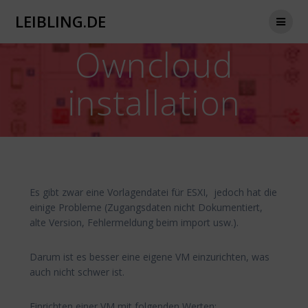
Zum
LEIBLING.DE
Inhalt
springen
Owncloud
installation
Es gibt zwar eine Vorlagendatei für ESXI, jedoch hat die
einige Probleme (Zugangsdaten nicht Dokumentiert,
alte Version, Fehlermeldung beim import usw.).
Darum ist es besser eine eigene VM einzurichten, was
auch nicht schwer ist.
Einrichten einer VM mit folgenden Werten: