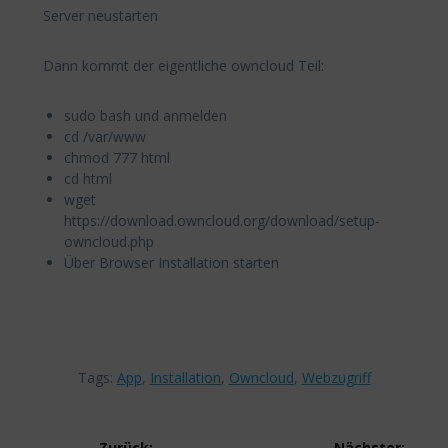
Server neustarten
Dann kommt der eigentliche owncloud Teil:
sudo bash und anmelden
cd /var/www
chmod 777 html
cd html
wget
https://download.owncloud.org/download/setup-
owncloud.php
Über Browser Installation starten
Tags:
App
,
Installation
,
Owncloud
,
Webzugriff
Beitragsnavigation
Zurück:
Nächster: