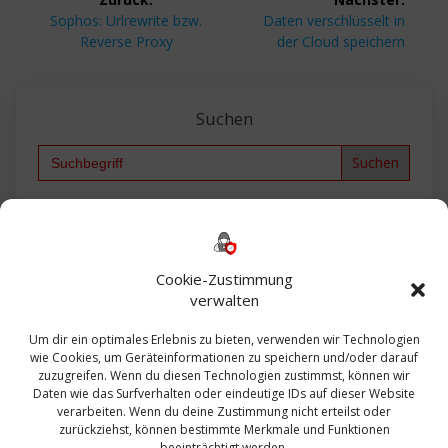
Vorheriger
Nächster
Sophos: Urlrewrite bzw.
Daten verschlüsselt in
Beitrag:
Beitrag:
Reverse Proxy
der Cloud speichern
Suchen
Search
for:
Backup
AD
2013
365
2010
Anmeldung
ESXI
Bautagebuch
ESX
Exchange
HP
Haus
Fritzbox
firewall
Cookie-Zustimmung
Microsoft
kostenlos
Linux
Office
Migration
verwalten
Open Source
Office 365
OSX
Powershell
Outlook
Server
Um dir ein optimales Erlebnis zu bieten, verwenden wir Technologien
Sicherheit
Sanierung
Security
SBS
wie Cookies, um Geräteinformationen zu speichern und/oder darauf
Sophos
SSL
Ubuntu
SIEM
Sicherung
zuzugreifen. Wenn du diesen Technologien zustimmst, können wir
Update
UTM
Veeam
Daten wie das Surfverhalten oder eindeutige IDs auf dieser Website
VCSA
Upgrade
VCenter
verarbeiten. Wenn du deine Zustimmung nicht erteilst oder
Windows
VMWare
VPN
WAZUH
zurückziehst, können bestimmte Merkmale und Funktionen
Zertifikat
beeinträchtigt werden.