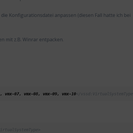
die Konfigurationsdatei anpassen (diesen Fall hatte ich bei
 mit z.B. Winrar entpacken.
.
2, vmx-07, vmx-08, vmx-09, vmx-10
</vssd:VirtualSystemTyp
VirtualSystemType>