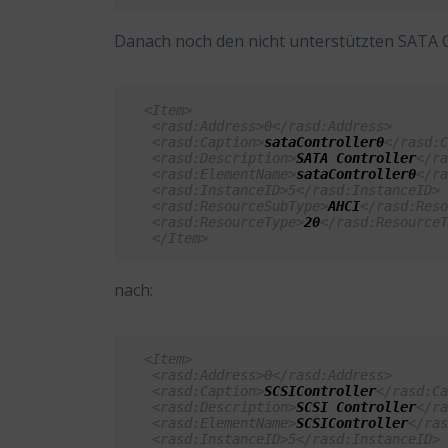
Danach noch den nicht unterstützten SATA C
<Item>
 <rasd:Address>0</rasd:Address>
 <rasd:Caption>
sataController0
</rasd:
 <rasd:Description>
SATA Controller
</r
 <rasd:ElementName>
sataController0
</r
 <rasd:InstanceID>5</rasd:InstanceID>
 <rasd:ResourceSubType>
AHCI
</rasd:Res
 <rasd:ResourceType>
20
</rasd:Resource
 </Item>
nach:
<Item>
 <rasd:Address>0</rasd:Address>
 <rasd:Caption>
SCSIController
</rasd:C
 <rasd:Description>
SCSI Controller
</r
 <rasd:ElementName>
SCSIController
</ra
 <rasd:InstanceID>5</rasd:InstanceID>