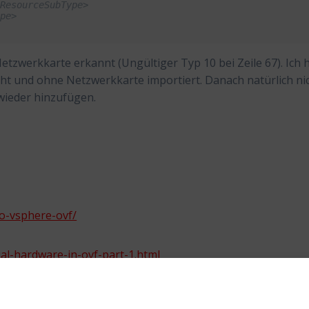
:ResourceSubType>
ype>
etzwerkkarte erkannt (Ungültiger Typ 10 bei Zeile 67). Ich 
t und ohne Netzwerkkarte importiert. Danach natürlich ni
wieder hinzufügen.
to-vsphere-ovf/
al-hardware-in-ovf-part-1.html