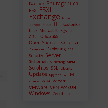
Bautagebuch
Backup
ESXI
ESX
Exchange
firewall
HP
Haus
kostenlos
Fritzbox
Microsoft
Linux
Migration
Office 365
Office
Open Source
OSX
Outlook
Sanierung
Powershell
SBS
Server
Security
Sicherheit
SIEM
Sicherung
Sophos
SSL
Ubuntu
Update
UTM
Upgrade
e>
Veeam
VCSA
VCenter
VMWare
VPN
WAZUH
Windows
Zertifikat