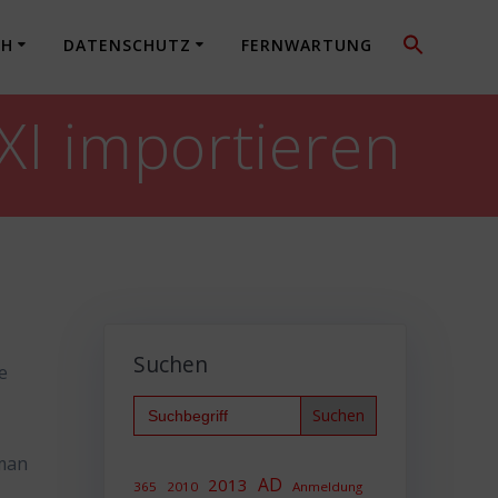
CH
DATENSCHUTZ
FERNWARTUNG
SXI importieren
Suchen
e
Search
for:
 man
AD
2013
365
2010
Anmeldung