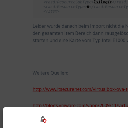
 <rasd:ResourceSubType>
lsilogic
</rasd
 <rasd:ResourceType>
6
</rasd:ResourceT
 </Item>
Leider wurde danach beim Import nicht die N
den gesamten Item Bereich dann rausgelösch
starten und eine Karte vom Typ Intel E1000 
Weitere Quellen:
http://www.itsecurenet.com/virtualbox-ova-
http://blogs.vmware.com/vapp/2009/11/virtu