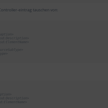
ontroller-eintrag tauschen von:
Caption>
asd:Description>
asd:ElementName>
ourceSubType>
Type>
aption>
asd:Description>
sd:ElementName>