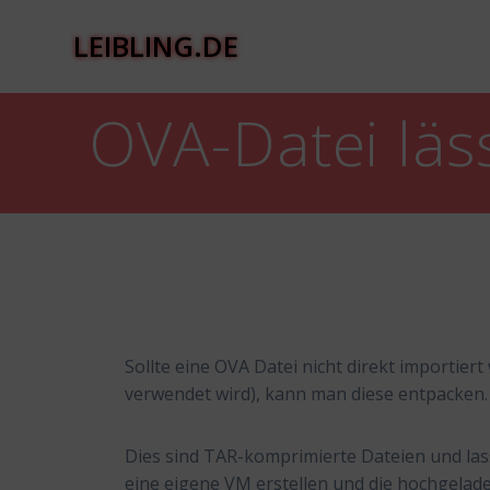
Zum
Inhalt
LEIBLING.DE
springen
OVA-Datei läss
Sollte eine OVA Datei nicht direkt importier
verwendet wird), kann man diese entpacken.
Dies sind TAR-komprimierte Dateien und las
eine eigene VM erstellen und die hochgelad