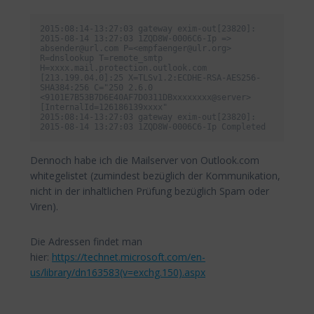
2015:08:14-13:27:03 gateway exim-out[23820]: 
2015-08-14 13:27:03 1ZQD8W-0006C6-Ip => 
absender@url.com P=<empfaenger@ulr.org> 
R=dnslookup T=remote_smtp 
H=xxxx.mail.protection.outlook.com 
[213.199.04.0]:25 X=TLSv1.2:ECDHE-RSA-AES256-
SHA384:256 C="250 2.6.0 
<9101E7B53B7D6E40AF7D0311DBxxxxxxxx@server> 
[InternalId=126186139xxxx"

2015:08:14-13:27:03 gateway exim-out[23820]: 
2015-08-14 13:27:03 1ZQD8W-0006C6-Ip Completed
Dennoch habe ich die Mailserver von Outlook.com
whitegelistet (zumindest bezüglich der Kommunikation,
nicht in der inhaltlichen Prüfung bezüglich Spam oder
Viren).
Die Adressen findet man
hier:
https://technet.microsoft.com/en-
us/library/dn163583(v=exchg.150).aspx