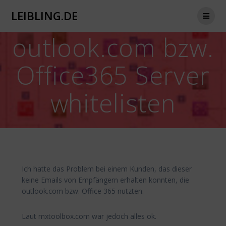
Zum
LEIBLING.DE
Inhalt
springen
outlook.com bzw.
Office365 Server
whitelisten
Ich hatte das Problem bei einem Kunden, das dieser
keine Emails von Empfängern erhalten konnten, die
outlook.com bzw. Office 365 nutzten.
Laut mxtoolbox.com war jedoch alles ok.