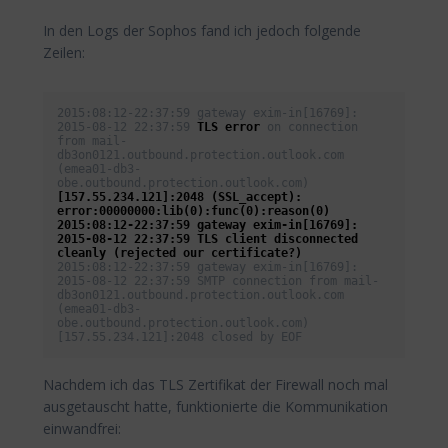
In den Logs der Sophos fand ich jedoch folgende
Zeilen:
2015:08:12-22:37:59 gateway exim-in[16769]: 
2015-08-12 22:37:59 
TLS error
 on connection 
from mail-
db3on0121.outbound.protection.outlook.com 
(emea01-db3-
obe.outbound.protection.outlook.com)
[157.55.234.121]:2048 (SSL_accept): 
error:00000000:lib(0):func(0):reason(0)
2015:08:12-22:37:59 gateway exim-in[16769]: 
2015-08-12 22:37:59 TLS client disconnected 
cleanly (rejected our certificate?)
2015:08:12-22:37:59 gateway exim-in[16769]: 
2015-08-12 22:37:59 SMTP connection from mail-
db3on0121.outbound.protection.outlook.com 
(emea01-db3-
obe.outbound.protection.outlook.com) 
[157.55.234.121]:2048 closed by EOF
Nachdem ich das TLS Zertifikat der Firewall noch mal
ausgetauscht hatte, funktionierte die Kommunikation
einwandfrei: