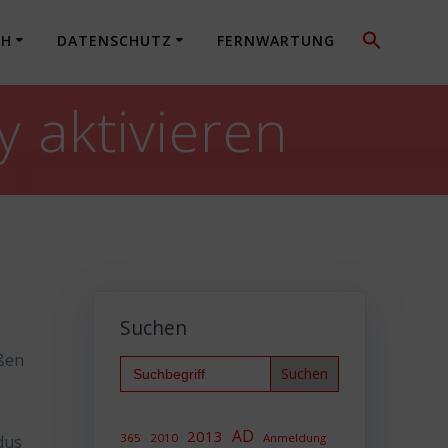
CH
DATENSCHUTZ
FERNWARTUNG
y aktivieren
Suchen
eßen
Search
for:
AD
2013
365
2010
Anmeldung
dus