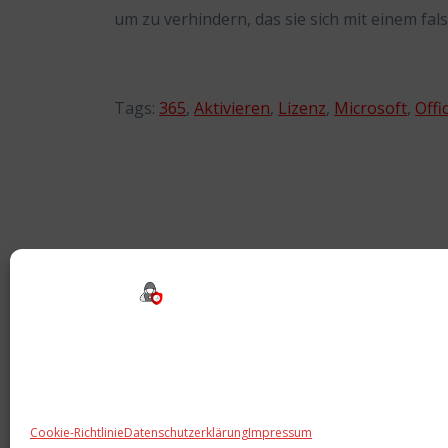
um zu verhindern, das sie sich mit einem f
Tags:
365
,
Aktivieren
,
Lizenz
,
Microsoft
,
Offi
Beitragsnavigation
Cookie-Richtlinie
Datenschutzerklärung
Impressum