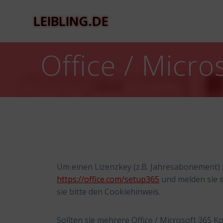
Zum
Inhalt
LEIBLING.DE
springen
Office / Micro
Um einen Lizenzkey (z.B. Jahresabonement) zu
https://office.com/setup365
und melden sie s
sie bitte den Cookiehinweis.
Sollten sie mehrere Office / Microsoft 365 K