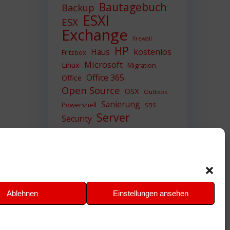
Bautagebuch
Backup
ESXI
ESX
Exchange
firewall
HP
Haus
kostenlos
Fritzbox
Microsoft
Linux
Migration
Office 365
Office
Open Source
OSX
Outlook
Sanierung
Powershell
SBS
Server
Security
Sicherheit
SIEM
Sicherung
Sophos
SSL
Ubuntu
Update
UTM
Upgrade
Veeam
VCSA
VCenter
VMWare
VPN
WAZUH
Ablehnen
Einstellungen ansehen
Windows
Zertifikat