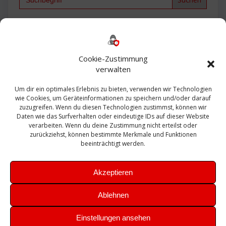
for:
Backup
AD
2013
365
2010
Anmeldung
ESXI
Bautagebuch
ESX
Exchange
HP
Haus
Fritzbox
firewall
Cookie-Zustimmung
Microsoft
kostenlos
Linux
Office
Migration
verwalten
Open Source
Office 365
OSX
Powershell
Outlook
Server
Um dir ein optimales Erlebnis zu bieten, verwenden wir Technologien
Sicherheit
Sanierung
Security
SBS
wie Cookies, um Geräteinformationen zu speichern und/oder darauf
Sophos
SSL
Ubuntu
SIEM
Sicherung
zuzugreifen. Wenn du diesen Technologien zustimmst, können wir
Update
UTM
Veeam
Daten wie das Surfverhalten oder eindeutige IDs auf dieser Website
VCSA
Upgrade
VCenter
verarbeiten. Wenn du deine Zustimmung nicht erteilst oder
Windows
VMWare
VPN
WAZUH
zurückziehst, können bestimmte Merkmale und Funktionen
Zertifikat
beeinträchtigt werden.
Akzeptieren
Ablehnen
© 2026 Leibling.de. Erstellt mit WordPress und dem
Highlight
Einstellungen ansehen
Theme