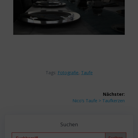
Tags:
Fotografie
,
Taufe
Beitragsnavigation
Nächster:
Nächster
Nico’s Taufe > Taufkerzen
Beitrag:
Suchen
Search