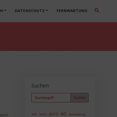
CH
DATENSCHUTZ
FERNWARTUNG
Suchen
Search
for:
AD
2013
365
2010
Anmeldung