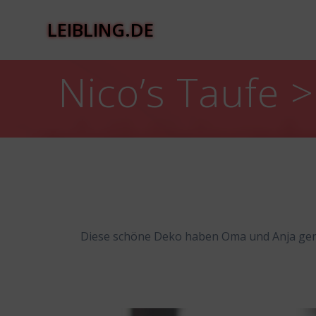
Zum
Inhalt
LEIBLING.DE
springen
Nico’s Taufe 
Diese schöne Deko haben Oma und Anja ge