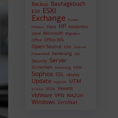
Bautagebuch
Backup
ESXI
ESX
Exchange
firewall
HP
Haus
kostenlos
Fritzbox
Microsoft
Linux
Migration
Office 365
Office
Open Source
OSX
Outlook
Sanierung
Powershell
SBS
Server
Security
Sicherheit
SIEM
Sicherung
Sophos
SSL
Ubuntu
Update
UTM
Upgrade
Veeam
VCSA
VCenter
VMWare
VPN
WAZUH
Windows
Zertifikat