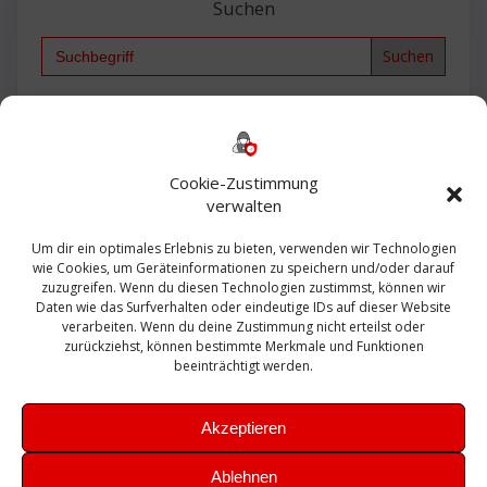
Suchen
Search
for:
Backup
AD
2013
365
2010
Anmeldung
ESXI
Bautagebuch
ESX
Exchange
HP
Haus
Fritzbox
firewall
Cookie-Zustimmung
Microsoft
kostenlos
Linux
Office
Migration
verwalten
Open Source
Office 365
OSX
Powershell
Outlook
Server
Um dir ein optimales Erlebnis zu bieten, verwenden wir Technologien
Sicherheit
Sanierung
Security
SBS
wie Cookies, um Geräteinformationen zu speichern und/oder darauf
Sophos
SSL
Ubuntu
SIEM
Sicherung
zuzugreifen. Wenn du diesen Technologien zustimmst, können wir
Update
UTM
Veeam
Daten wie das Surfverhalten oder eindeutige IDs auf dieser Website
VCSA
Upgrade
VCenter
verarbeiten. Wenn du deine Zustimmung nicht erteilst oder
Windows
VMWare
VPN
WAZUH
zurückziehst, können bestimmte Merkmale und Funktionen
Zertifikat
beeinträchtigt werden.
Akzeptieren
Ablehnen