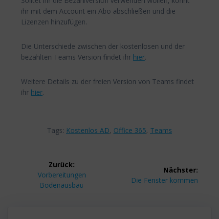
Solltet ihr die Bezahlversion verwenden wollen, könnt
ihr mit dem Account ein Abo abschließen und die
Lizenzen hinzufügen.
Die Unterschiede zwischen der kostenlosen und der
bezahlten Teams Version findet ihr
hier
.
Weitere Details zu der freien Version von Teams findet
ihr
hier
.
Tags:
Kostenlos AD
,
Office 365
,
Teams
Beitragsnavigation
Zurück:
Nächster:
Vorheriger
Vorbereitungen
Nächster
Die Fenster kommen
Beitrag:
Bodenausbau
Beitrag: