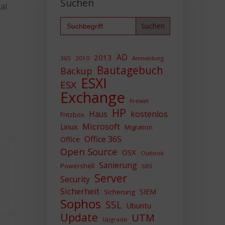
Suchen
al
Search
for:
AD
2013
365
2010
Anmeldung
Bautagebuch
Backup
ESXI
ESX
Exchange
firewall
HP
Haus
kostenlos
Fritzbox
Microsoft
Linux
Migration
Office 365
Office
Open Source
OSX
Outlook
Sanierung
Powershell
SBS
Server
Security
Sicherheit
SIEM
Sicherung
Sophos
SSL
Ubuntu
Update
UTM
Upgrade