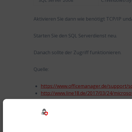
SQL Server 2008
C:\Windows\S
Aktivieren Sie dann wie benötigt TCP/IP un
Starten Sie den SQL Serverdienst neu.
Danach sollte der Zugriff funktionieren.
Quelle:
https://www.officemanager.de/support/sq
http://www.line18.de/2017/03/24/micros
Tags:
Named Pipes
,
Netzwerk
,
SQL
,
TCP