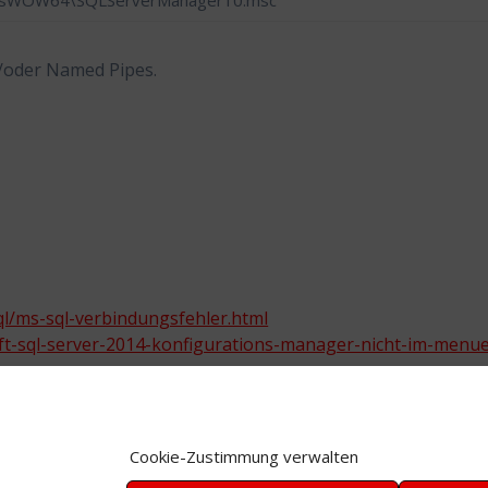
ysWOW64\SQLServerManager10.msc
d/oder Named Pipes.
l/ms-sql-verbindungsfehler.html
oft-sql-server-2014-konfigurations-manager-nicht-im-menu
Cookie-Zustimmung verwalten