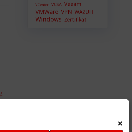
Veeam
VCSA
VCenter
VMWare
VPN
WAZUH
Windows
Zertifikat
e/