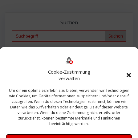
Suchen
Search
for:
Backup
AD
2013
365
2010
Anmeldung
ESXI
Bautagebuch
ESX
Exchange
HP
Haus
Fritzbox
firewall
Cookie-Zustimmung
Microsoft
kostenlos
Linux
Office
Migration
verwalten
Open Source
Office 365
OSX
Powershell
Outlook
Server
Um dir ein optimales Erlebnis zu bieten, verwenden wir Technologien
Sicherheit
Sanierung
Security
SBS
wie Cookies, um Geräteinformationen zu speichern und/oder darauf
Sophos
SSL
Ubuntu
SIEM
Sicherung
zuzugreifen. Wenn du diesen Technologien zustimmst, können wir
Update
UTM
Veeam
Daten wie das Surfverhalten oder eindeutige IDs auf dieser Website
VCSA
Upgrade
VCenter
verarbeiten. Wenn du deine Zustimmung nicht erteilst oder
Windows
VMWare
VPN
WAZUH
zurückziehst, können bestimmte Merkmale und Funktionen
Zertifikat
beeinträchtigt werden.