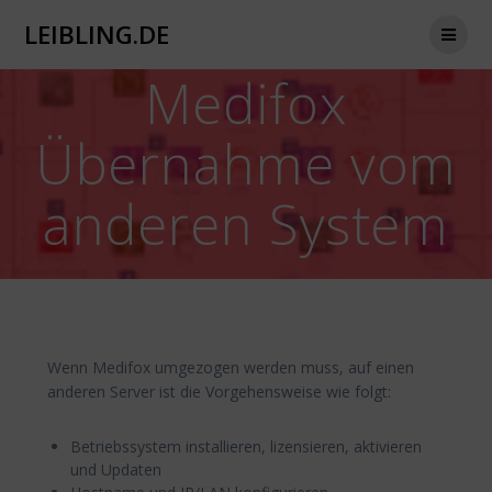
Zum
LEIBLING.DE
Inhalt
springen
Medifox
Übernahme vom
anderen System
Wenn Medifox umgezogen werden muss, auf einen
anderen Server ist die Vorgehensweise wie folgt:
Betriebssystem installieren, lizensieren, aktivieren
und Updaten