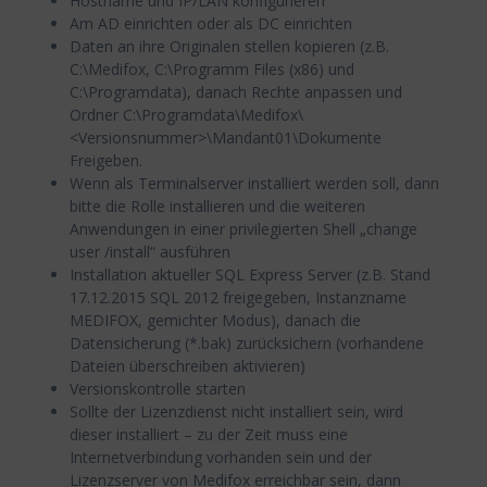
Hostname und IP/LAN konfigurieren
Am AD einrichten oder als DC einrichten
Daten an ihre Originalen stellen kopieren (z.B.
C:\Medifox, C:\Programm Files (x86) und
C:\Programdata), danach Rechte anpassen und
Ordner C:\Programdata\Medifox\
<Versionsnummer>\Mandant01\Dokumente
Freigeben.
Wenn als Terminalserver installiert werden soll, dann
bitte die Rolle installieren und die weiteren
Anwendungen in einer privilegierten Shell „change
user /install“ ausführen
Installation aktueller SQL Express Server (z.B. Stand
17.12.2015 SQL 2012 freigegeben, Instanzname
MEDIFOX, gemichter Modus), danach die
Datensicherung (*.bak) zurücksichern (vorhandene
Dateien überschreiben aktivieren)
Versionskontrolle starten
Sollte der Lizenzdienst nicht installiert sein, wird
dieser installiert – zu der Zeit muss eine
Internetverbindung vorhanden sein und der
Lizenzserver von Medifox erreichbar sein, dann