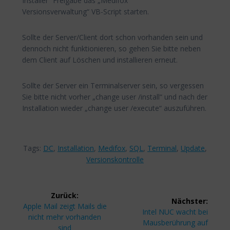
Installer“ Freigabe das „Medifox
Versionsverwaltung“ VB-Script starten.
Sollte der Server/Client dort schon vorhanden sein und
dennoch nicht funktionieren, so gehen Sie bitte neben
dem Client auf Löschen und installieren erneut.
Sollte der Server ein Terminalserver sein, so vergessen
Sie bitte nicht vorher „change user /install“ und nach der
Installation wieder „change user /execute“ auszuführen.
Tags:
DC
,
Installation
,
Medifox
,
SQL
,
Terminal
,
Update
,
Versionskontrolle
Beitragsnavigation
Zurück:
Nächster:
Vorheriger
Apple Mail zeigt Mails die
Nächster
Intel NUC wacht bei
Beitrag:
nicht mehr vorhanden
Beitrag:
Mausberührung auf
sind