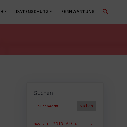
CH
DATENSCHUTZ
FERNWARTUNG
Suchen
Search
for:
AD
2013
365
2010
Anmeldung