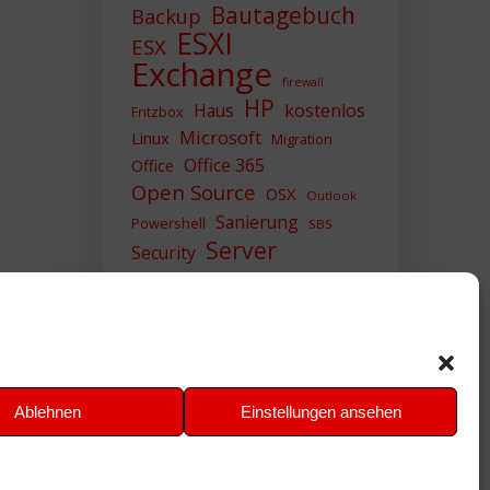
Bautagebuch
Backup
ESXI
ESX
Exchange
firewall
HP
Haus
kostenlos
Fritzbox
Microsoft
Linux
Migration
Office 365
Office
Open Source
OSX
Outlook
Sanierung
Powershell
SBS
Server
Security
Sicherheit
SIEM
Sicherung
Sophos
SSL
Ubuntu
Update
UTM
Upgrade
Veeam
VCSA
VCenter
VMWare
VPN
WAZUH
Ablehnen
Einstellungen ansehen
Windows
Zertifikat