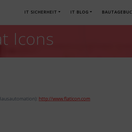
IT SICHERHEIT
IT BLOG
BAUTAGEBU
at Icons
e Hausautomation):
http://www.flaticon.com