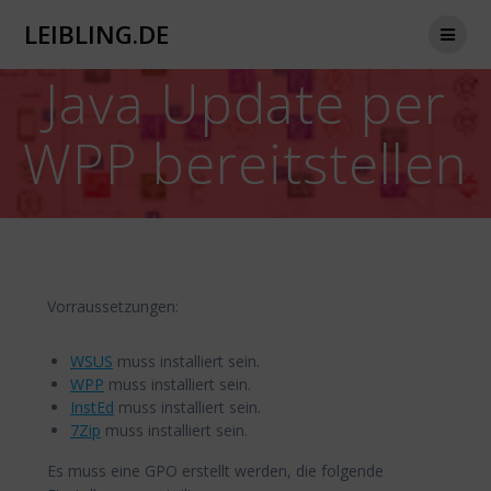
Zum
LEIBLING.DE
Inhalt
springen
Java Update per
WPP bereitstellen
Vorraussetzungen:
WSUS
muss installiert sein.
WPP
muss installiert sein.
InstEd
muss installiert sein.
7Zip
muss installiert sein.
Es muss eine GPO erstellt werden, die folgende