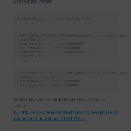
Einstellungen verteilt:
Windows Registry Editor Version 5.00
[HKEY_LOCAL_MACHINE\SOFTWARE\Wow6432Node\JavaSoft\Java 
Update\Policy]

"EnableJavaUpdate"=dword:00000000

"NotifyDownload"=dword:00000000

"EnableAutoUpdateCheck"=dword:00000000

"Country"="DE"
[HKEY_LOCAL_MACHINE\SOFTWARE\Wow6432Node\JavaSoft\Java 
Update\Policy\jucheck]

"NotifyDownload"=dword:00000000

"NotifyInstall"=dword:00000000
Aktuelle Javaversion herunterladen (z.B. Version 8
Update
45):
http://www.oracle.com/technetwork/java/javase/do
wnloads/jre8-downloads-2133155.html