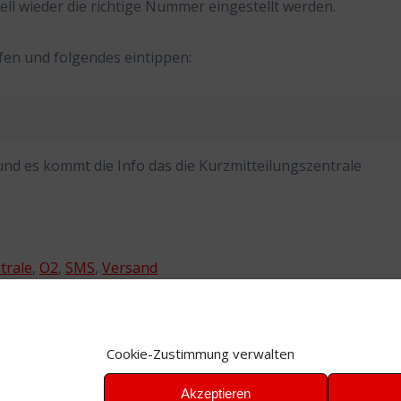
ll wieder die richtige Nummer eingestellt werden.
en und folgendes eintippen:
und es kommt die Info das die Kurzmitteilungszentrale
trale
,
O2
,
SMS
,
Versand
Cookie-Zustimmung verwalten
Akzeptieren