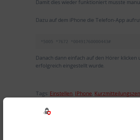
Damit dies wieder funktioniert musste manue
Dazu auf dem iPhone die Telefon-App aufruf
*5005 *7672 *00491760000443#
Danach dann einfach auf den Hörer klicken 
erfolgreich eingestellt wurde.
Tags:
Einstellen
,
IPhone
,
Kurzmitteilungszen
Beitragsnavigation