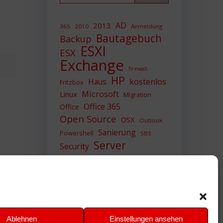
AD
2013
365
2010
Anmeldung
Bautagebuch
Backup
ESXI
ESX
Exchange
firewall
HP
Haus
kostenlos
Fritzbox
Microsoft
Linux
Migration
Office 365
Office
Open Source
OSX
Outlook
Sanierung
Powershell
SBS
Server
Security
Sicherheit
SIEM
Sicherung
Sophos
SSL
Ubuntu
Update
UTM
Upgrade
Veeam
VCSA
VCenter
VMWare
VPN
WAZUH
Ablehnen
Einstellungen ansehen