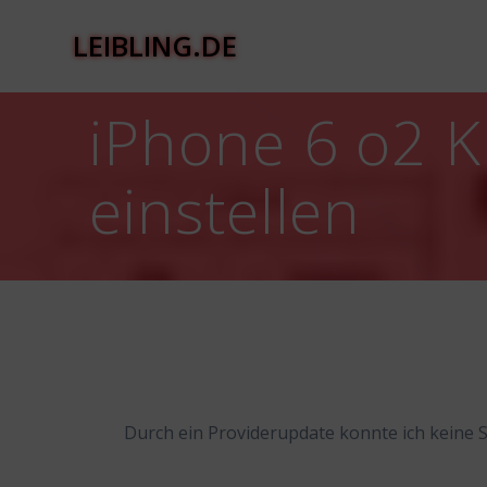
Zum
Inhalt
LEIBLING.DE
springen
iPhone 6 o2 K
einstellen
Durch ein Providerupdate konnte ich keine